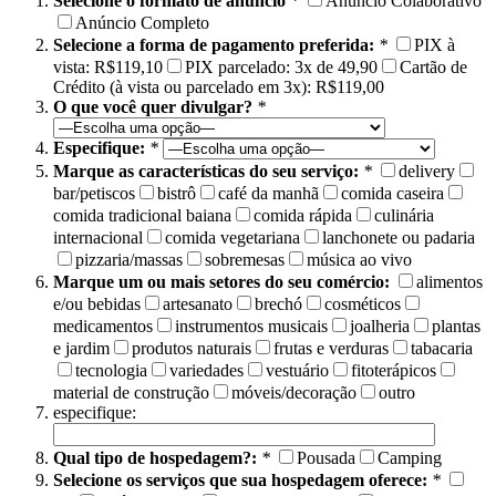
Selecione o formato de anúncio
*
Anúncio Colaborativo
Anúncio Completo
Selecione a forma de pagamento preferida:
*
PIX à
vista: R$119,10
PIX parcelado: 3x de 49,90
Cartão de
Crédito (à vista ou parcelado em 3x): R$119,00
O que você quer divulgar?
*
Especifique:
*
Marque as características do seu serviço:
*
delivery
bar/petiscos
bistrô
café da manhã
comida caseira
comida tradicional baiana
comida rápida
culinária
internacional
comida vegetariana
lanchonete ou padaria
pizzaria/massas
sobremesas
música ao vivo
Marque um ou mais setores do seu comércio:
alimentos
e/ou bebidas
artesanato
brechó
cosméticos
medicamentos
instrumentos musicais
joalheria
plantas
e jardim
produtos naturais
frutas e verduras
tabacaria
tecnologia
variedades
vestuário
fitoterápicos
material de construção
móveis/decoração
outro
especifique:
Qual tipo de hospedagem?:
*
Pousada
Camping
Selecione os serviços que sua hospedagem oferece:
*