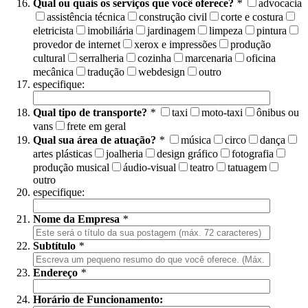
Qual ou quais os serviços que você oferece?
*
advocacia
assistência técnica
construção civil
corte e costura
eletricista
imobiliária
jardinagem
limpeza
pintura
provedor de internet
xerox e impressões
produção
cultural
serralheria
cozinha
marcenaria
oficina
mecânica
tradução
webdesign
outro
especifique:
Qual tipo de transporte?
*
taxi
moto-taxi
ônibus ou
vans
frete em geral
Qual sua área de atuação?
*
música
circo
dança
artes plásticas
joalheria
design gráfico
fotografia
produção musical
áudio-visual
teatro
tatuagem
outro
especifique:
Nome da Empresa
*
Subtítulo
*
Endereço
*
Horário de Funcionamento: