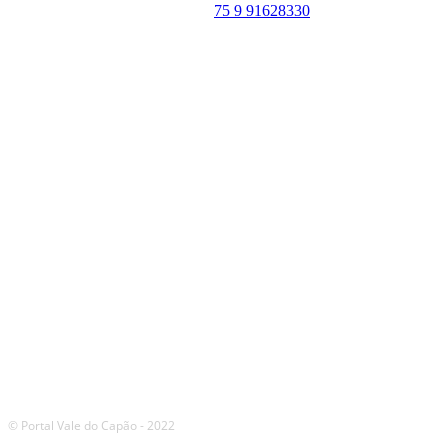
WhatsApp:
75 9 91628330
SIGA
NOSSAS
REDES
© Portal Vale do Capão - 2022