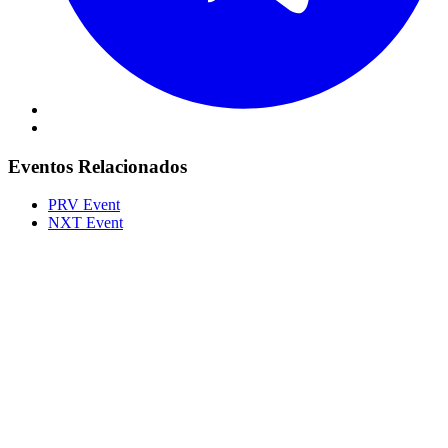
Eventos Relacionados
PRV Event
NXT Event
Portal Vale do Capão
Caeté-Açu - Palmeiras - BA
CEP: 46940-000