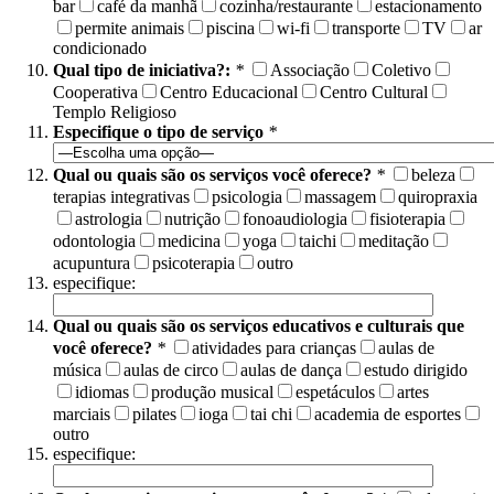
bar
café da manhã
cozinha/restaurante
estacionamento
permite animais
piscina
wi-fi
transporte
TV
ar
condicionado
Qual tipo de iniciativa?:
*
Associação
Coletivo
Cooperativa
Centro Educacional
Centro Cultural
Templo Religioso
Especifique o tipo de serviço
*
Qual ou quais são os serviços você oferece?
*
beleza
terapias integrativas
psicologia
massagem
quiropraxia
astrologia
nutrição
fonoaudiologia
fisioterapia
odontologia
medicina
yoga
taichi
meditação
acupuntura
psicoterapia
outro
especifique:
Qual ou quais são os serviços educativos e culturais que
você oferece?
*
atividades para crianças
aulas de
música
aulas de circo
aulas de dança
estudo dirigido
idiomas
produção musical
espetáculos
artes
marciais
pilates
ioga
tai chi
academia de esportes
outro
especifique: