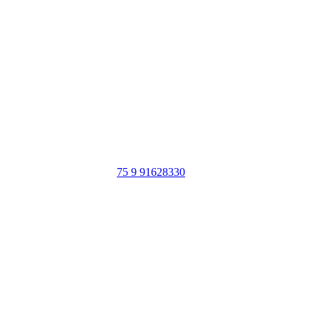
Portal Vale do Capão
Caeté-Açu - Palmeiras - BA
CEP: 46940-000
WhatsApp:
75 9 91628330
SIGA NOSSAS REDES