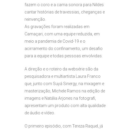
fazem o coro e a cama sonora para Nildes
cantar histórias de travessias, cheganças e
reinvenção.
As gravações foram realizadas em
Camaçari, com uma equipe reduzida, em
meio a pandemia de Covid-19 e o
acirramento do confinamento, um desafio
para a equipe e todas pessoas envolvidas.
A direção e o roteiro da websérie são da
pesquisadora e multiartista Laura Franco
que, junto com Suyá Sinergy, na mixagem e
masterização, Michele Ramos na edição de
imagens e Natália Arjones na fotografi,
apresentam um produto com alta qualidade
de áudio e vídeo.
O primeiro episódio, com Tereza Raquel, já