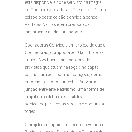
está disponível e pode ser visto na íntegra
no Youtube Cocriadoras. O terceiro e último
episódio desta edição convida a banda
Panteras Negras e tem previsão de
lançamento ainda para agosto.
Cocriadoras Convida é um projeto da dupla
Cocriadoras, composta por Gabri Ela e Ive
Farias. A websérie musical convida
artivistas que atuam na roça e na capital
baiana para compartilhar canções, obras
autorais e diálogos urgentes. Artivismo é a
junção entre arte e ativismo, uma forma de
amplificar o debate e sensibilizar a
sociedade para temas sociais e comuns a
todes.
O projeto tem apoio financeiro do Estado da
Bahia através da Secretaria de Cultura e da