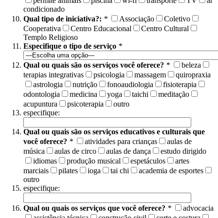
permite animais
piscina
wi-fi
transporte
TV
ar
condicionado
Qual tipo de iniciativa?:
*
Associação
Coletivo
Cooperativa
Centro Educacional
Centro Cultural
Templo Religioso
Especifique o tipo de serviço
*
Qual ou quais são os serviços você oferece?
*
beleza
terapias integrativas
psicologia
massagem
quiropraxia
astrologia
nutrição
fonoaudiologia
fisioterapia
odontologia
medicina
yoga
taichi
meditação
acupuntura
psicoterapia
outro
especifique:
Qual ou quais são os serviços educativos e culturais que
você oferece?
*
atividades para crianças
aulas de
música
aulas de circo
aulas de dança
estudo dirigido
idiomas
produção musical
espetáculos
artes
marciais
pilates
ioga
tai chi
academia de esportes
outro
especifique:
Qual ou quais os serviços que você oferece?
*
advocacia
assistência técnica
construção civil
corte e costura