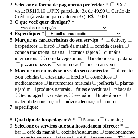
Selecione a forma de pagamento preferida:
*
PIX à
vista: R$119,10
PIX parcelado: 3x de 49,90
Cartão de
Crédito (à vista ou parcelado em 3x): R$119,00
O que você quer divulgar?
*
Especifique:
*
Marque as características do seu serviço:
*
delivery
bar/petiscos
bistrô
café da manhã
comida caseira
comida tradicional baiana
comida rápida
culinária
internacional
comida vegetariana
lanchonete ou padaria
pizzaria/massas
sobremesas
música ao vivo
Marque um ou mais setores do seu comércio:
alimentos
e/ou bebidas
artesanato
brechó
cosméticos
medicamentos
instrumentos musicais
joalheria
plantas
e jardim
produtos naturais
frutas e verduras
tabacaria
tecnologia
variedades
vestuário
fitoterápicos
material de construção
móveis/decoração
outro
especifique:
Qual tipo de hospedagem?:
*
Pousada
Camping
Selecione os serviços que sua hospedagem oferece:
*
bar
café da manhã
cozinha/restaurante
estacionamento