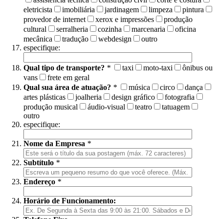
eletricista
imobiliária
jardinagem
limpeza
pintura
provedor de internet
xerox e impressões
produção
cultural
serralheria
cozinha
marcenaria
oficina
mecânica
tradução
webdesign
outro
especifique:
Qual tipo de transporte?
*
taxi
moto-taxi
ônibus ou
vans
frete em geral
Qual sua área de atuação?
*
música
circo
dança
artes plásticas
joalheria
design gráfico
fotografia
produção musical
áudio-visual
teatro
tatuagem
outro
especifique:
Nome da Empresa
*
Subtítulo
*
Endereço
*
Horário de Funcionamento: