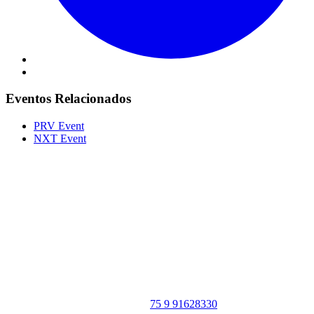
Eventos Relacionados
PRV Event
NXT Event
Portal Vale do Capão
Caeté-Açu - Palmeiras - BA
CEP: 46940-000
WhatsApp:
75 9 91628330