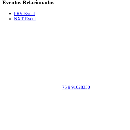
Eventos Relacionados
PRV Event
NXT Event
Portal Vale do Capão
Caeté-Açu - Palmeiras - BA
CEP: 46940-000
WhatsApp:
75 9 91628330
SIGA
NOSSAS