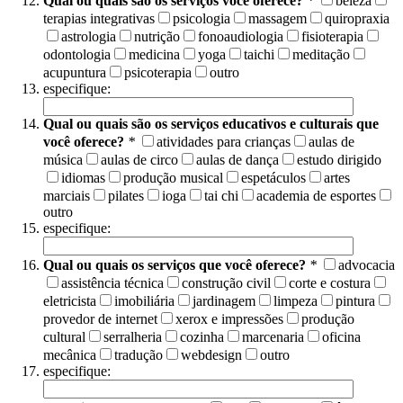
Qual ou quais são os serviços você oferece?
*
beleza
terapias integrativas
psicologia
massagem
quiropraxia
astrologia
nutrição
fonoaudiologia
fisioterapia
odontologia
medicina
yoga
taichi
meditação
acupuntura
psicoterapia
outro
especifique:
Qual ou quais são os serviços educativos e culturais que
você oferece?
*
atividades para crianças
aulas de
música
aulas de circo
aulas de dança
estudo dirigido
idiomas
produção musical
espetáculos
artes
marciais
pilates
ioga
tai chi
academia de esportes
outro
especifique:
Qual ou quais os serviços que você oferece?
*
advocacia
assistência técnica
construção civil
corte e costura
eletricista
imobiliária
jardinagem
limpeza
pintura
provedor de internet
xerox e impressões
produção
cultural
serralheria
cozinha
marcenaria
oficina
mecânica
tradução
webdesign
outro
especifique: