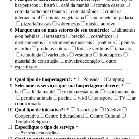
bar/petiscos
bistrô
café da manhã
comida caseira
comida tradicional baiana
comida rápida
culinária
internacional
comida vegetariana
lanchonete ou padaria
pizzaria/massas
sobremesas
música ao vivo
Marque um ou mais setores do seu comércio:
alimentos
e/ou bebidas
artesanato
brechó
cosméticos
medicamentos
instrumentos musicais
joalheria
plantas
e jardim
produtos naturais
frutas e verduras
tabacaria
tecnologia
variedades
vestuário
fitoterápicos
material de construção
móveis/decoração
outro
especifique:
Qual tipo de hospedagem?:
*
Pousada
Camping
Selecione os serviços que sua hospedagem oferece:
*
bar
café da manhã
cozinha/restaurante
estacionamento
permite animais
piscina
wi-fi
transporte
TV
ar
condicionado
Qual tipo de iniciativa?:
*
Associação
Coletivo
Cooperativa
Centro Educacional
Centro Cultural
Templo Religioso
Especifique o tipo de serviço
*