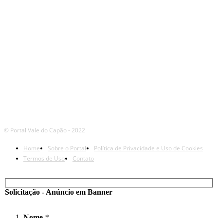
REDES
© Portal Vale do Capão - 2022
Home
Sobre o Portal
Política de Privacidade e Uso de Cookies
Termos de Uso
Contato
Solicitação - Anúncio em Banner
Nome
*