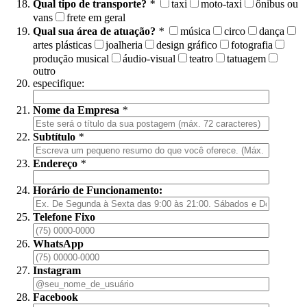
Qual tipo de transporte?
*
taxi
moto-taxi
ônibus ou
vans
frete em geral
Qual sua área de atuação?
*
música
circo
dança
artes plásticas
joalheria
design gráfico
fotografia
produção musical
áudio-visual
teatro
tatuagem
outro
especifique:
Nome da Empresa
*
Subtítulo
*
Endereço
*
Horário de Funcionamento:
Telefone Fixo
WhatsApp
Instagram
Facebook