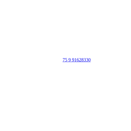
Portal Vale do Capão
Caeté-Açu - Palmeiras - BA
CEP: 46940-000
WhatsApp:
75 9 91628330
SIGA
NOSSAS
REDES