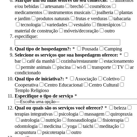
Marque um ou mais setores do seu comércio:
alimentos
e/ou bebidas
artesanato
brechó
cosméticos
medicamentos
instrumentos musicais
joalheria
plantas
e jardim
produtos naturais
frutas e verduras
tabacaria
tecnologia
variedades
vestuário
fitoterápicos
material de construção
móveis/decoração
outro
especifique:
Qual tipo de hospedagem?:
*
Pousada
Camping
Selecione os serviços que sua hospedagem oferece:
*
bar
café da manhã
cozinha/restaurante
estacionamento
permite animais
piscina
wi-fi
transporte
TV
ar
condicionado
Qual tipo de iniciativa?:
*
Associação
Coletivo
Cooperativa
Centro Educacional
Centro Cultural
Templo Religioso
Especifique o tipo de serviço
*
Qual ou quais são os serviços você oferece?
*
beleza
terapias integrativas
psicologia
massagem
quiropraxia
astrologia
nutrição
fonoaudiologia
fisioterapia
odontologia
medicina
yoga
taichi
meditação
acupuntura
psicoterapia
outro