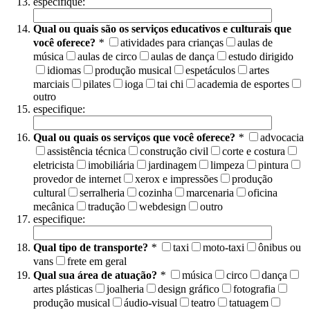
especifique:
Qual ou quais são os serviços educativos e culturais que
você oferece?
*
atividades para crianças
aulas de
música
aulas de circo
aulas de dança
estudo dirigido
idiomas
produção musical
espetáculos
artes
marciais
pilates
ioga
tai chi
academia de esportes
outro
especifique:
Qual ou quais os serviços que você oferece?
*
advocacia
assistência técnica
construção civil
corte e costura
eletricista
imobiliária
jardinagem
limpeza
pintura
provedor de internet
xerox e impressões
produção
cultural
serralheria
cozinha
marcenaria
oficina
mecânica
tradução
webdesign
outro
especifique:
Qual tipo de transporte?
*
taxi
moto-taxi
ônibus ou
vans
frete em geral
Qual sua área de atuação?
*
música
circo
dança
artes plásticas
joalheria
design gráfico
fotografia
produção musical
áudio-visual
teatro
tatuagem