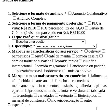
Dados do Anúncio
Selecione o formato de anúncio
*
Anúncio Colaborativo
Anúncio Completo
Selecione a forma de pagamento preferida:
*
PIX à
vista: R$119,10
PIX parcelado: 3x de 49,90
Cartão de
Crédito (à vista ou parcelado em 3x): R$119,00
O que você quer divulgar?
*
Especifique:
*
Marque as características do seu serviço:
*
delivery
bar/petiscos
bistrô
café da manhã
comida caseira
comida tradicional baiana
comida rápida
culinária
internacional
comida vegetariana
lanchonete ou padaria
pizzaria/massas
sobremesas
música ao vivo
Marque um ou mais setores do seu comércio:
alimentos
e/ou bebidas
artesanato
brechó
cosméticos
medicamentos
instrumentos musicais
joalheria
plantas
e jardim
produtos naturais
frutas e verduras
tabacaria
tecnologia
variedades
vestuário
fitoterápicos
material de construção
móveis/decoração
outro
especifique: