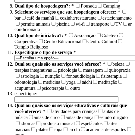
Qual tipo de hospedagem?:
*
Pousada
Camping
Selecione os serviços que sua hospedagem oferece:
*
bar
café da manhã
cozinha/restaurante
estacionamento
permite animais
piscina
wi-fi
transporte
TV
ar
condicionado
Qual tipo de iniciativa?:
*
Associação
Coletivo
Cooperativa
Centro Educacional
Centro Cultural
Templo Religioso
Especifique o tipo de serviço
*
Qual ou quais são os serviços você oferece?
*
beleza
terapias integrativas
psicologia
massagem
quiropraxia
astrologia
nutrição
fonoaudiologia
fisioterapia
odontologia
medicina
yoga
taichi
meditação
acupuntura
psicoterapia
outro
especifique:
Qual ou quais são os serviços educativos e culturais que
você oferece?
*
atividades para crianças
aulas de
música
aulas de circo
aulas de dança
estudo dirigido
idiomas
produção musical
espetáculos
artes
marciais
pilates
ioga
tai chi
academia de esportes
outro