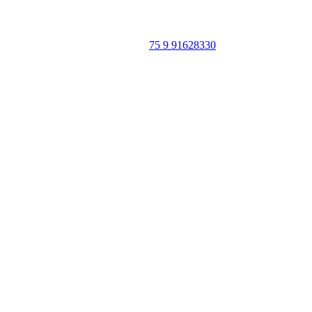
CEP: 46940-000
WhatsApp:
75 9 91628330
SIGA
NOSSAS
REDES