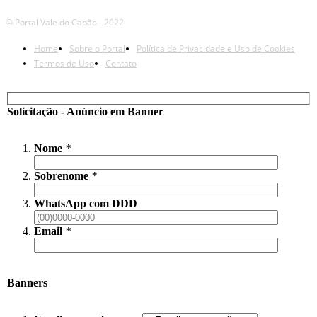
© Portal Vale do Capão - 2022
Home
Sobre o Portal
Política de Privacidade e Uso de Cookies
Termos de Uso
Contato
Solicitação - Anúncio em Banner
Nome
*
Sobrenome
*
WhatsApp com DDD
Email
*
Banners