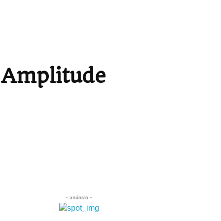
 Amplitude
Compartilhar
- anúncio -