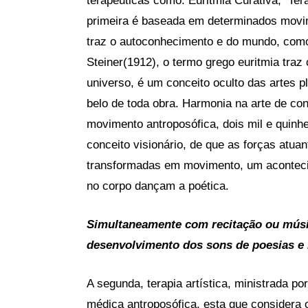
terapêuticas como: Euritmia Curativa, Ter
primeira é baseada em determinados movi
traz o autoconhecimento e do mundo, como 
Steiner(1912), o termo grego euritmia traz 
universo, é um conceito oculto das artes p
belo de toda obra. Harmonia na arte de con
movimento antroposófica, dois mil e quinh
conceito visionário, de que as forças atuan
transformadas em movimento, um acontecim
no corpo dançam a poética.
Simultaneamente com recitação ou músic
desenvolvimento dos sons de poesias e
A segunda, terapia artística, ministrada po
médica antroposófica, esta que considera o