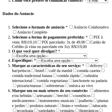
Como você prefere se comunicar conosco?
*
Dados do Anúncio
Selecione o formato de anúncio
*
Anúncio Colaborativo
Anúncio Completo
Selecione a forma de pagamento preferida:
*
PIX à
vista: R$119,10
PIX parcelado: 3x de 49,90
Cartão de
Crédito (à vista ou parcelado em 3x): R$119,00
O que você quer divulgar?
*
Especifique:
*
Marque as características do seu serviço:
*
delivery
bar/petiscos
bistrô
café da manhã
comida caseira
comida tradicional baiana
comida rápida
culinária
internacional
comida vegetariana
lanchonete ou padaria
pizzaria/massas
sobremesas
música ao vivo
Marque um ou mais setores do seu comércio:
alimentos
e/ou bebidas
artesanato
brechó
cosméticos
medicamentos
instrumentos musicais
joalheria
plantas
e jardim
produtos naturais
frutas e verduras
tabacaria
tecnologia
variedades
vestuário
fitoterápicos