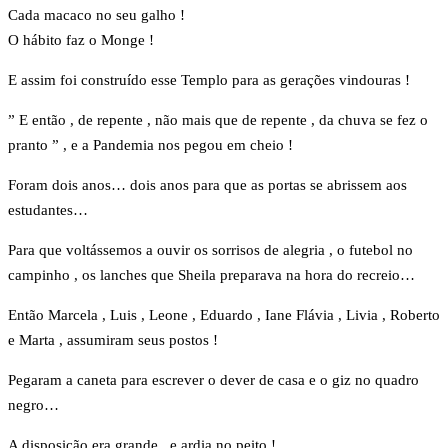
Cada macaco no seu galho !
O hábito faz o Monge !
E assim foi construído esse Templo para as gerações vindouras !
” E então , de repente , não mais que de repente , da chuva se fez o
pranto ” , e a Pandemia nos pegou em cheio !
Foram dois anos… dois anos para que as portas se abrissem aos
estudantes…
Para que voltássemos a ouvir os sorrisos de alegria , o futebol no
campinho , os lanches que Sheila preparava na hora do recreio…
Então Marcela , Luis , Leone , Eduardo , Iane Flávia , Livia , Roberto
e Marta , assumiram seus postos !
Pegaram a caneta para escrever o dever de casa e o giz no quadro
negro…
A disposição era grande , e ardia no peito !