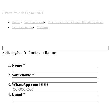
© Portal Vale do Capão - 2021
Home
Sobre o Portal
Política de Privacidade e Uso de Cookies
Termos de Uso
Contato
Solicitação - Anúncio em Banner
Nome
*
Sobrenome
*
WhatsApp com DDD
Email
*