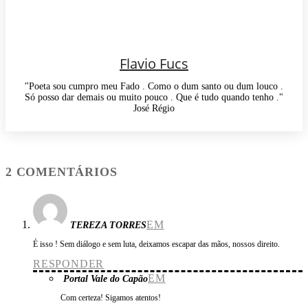
Flavio Fucs
"Poeta sou cumpro meu Fado . Como o dum santo ou dum louco .
Só posso dar demais ou muito pouco . Que é tudo quando tenho ."
José Régio
2 COMENTÁRIOS
EM
TEREZA TORRES
É isso ! Sem diálogo e sem luta, deixamos escapar das mãos, nossos direito.
RESPONDER
EM
Portal Vale do Capão
Com certeza! Sigamos atentos!