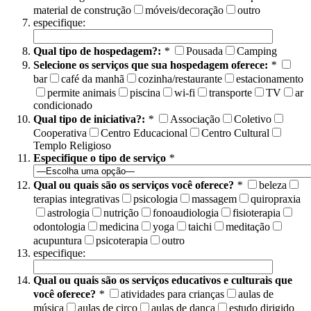
material de construção
móveis/decoração
outro
especifique:
Qual tipo de hospedagem?:
*
Pousada
Camping
Selecione os serviços que sua hospedagem oferece:
*
bar
café da manhã
cozinha/restaurante
estacionamento
permite animais
piscina
wi-fi
transporte
TV
ar
condicionado
Qual tipo de iniciativa?:
*
Associação
Coletivo
Cooperativa
Centro Educacional
Centro Cultural
Templo Religioso
Especifique o tipo de serviço
*
Qual ou quais são os serviços você oferece?
*
beleza
terapias integrativas
psicologia
massagem
quiropraxia
astrologia
nutrição
fonoaudiologia
fisioterapia
odontologia
medicina
yoga
taichi
meditação
acupuntura
psicoterapia
outro
especifique:
Qual ou quais são os serviços educativos e culturais que
você oferece?
*
atividades para crianças
aulas de
música
aulas de circo
aulas de dança
estudo dirigido