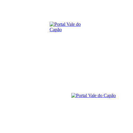
domingo, 9 agosto, 2026
SOBRE O PORTAL
CONTATO
ANUNCIE
C
Caeté-Açu
14.5