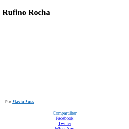
O VALE DO CAPÃO
ECO-TURISMO
C
INÍCIO
Rufino Rocha
Por
Flavio Fucs
Compartilhar
Facebook
Twitter
WhatsApp