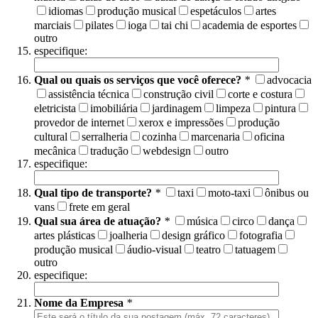
idiomas
produção musical
espetáculos
artes
marciais
pilates
ioga
tai chi
academia de esportes
outro
especifique:
Qual ou quais os serviços que você oferece?
*
advocacia
assistência técnica
construção civil
corte e costura
eletricista
imobiliária
jardinagem
limpeza
pintura
provedor de internet
xerox e impressões
produção
cultural
serralheria
cozinha
marcenaria
oficina
mecânica
tradução
webdesign
outro
especifique:
Qual tipo de transporte?
*
taxi
moto-taxi
ônibus ou
vans
frete em geral
Qual sua área de atuação?
*
música
circo
dança
artes plásticas
joalheria
design gráfico
fotografia
produção musical
áudio-visual
teatro
tatuagem
outro
especifique:
Nome da Empresa
*