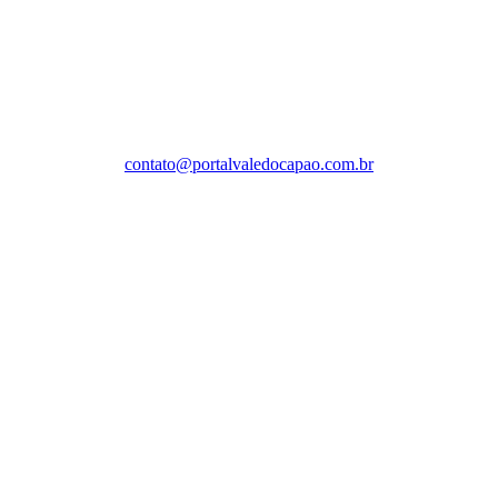
Portal Vale do Capão
Caeté-Açu - Palmeiras - BA
cep: 46940-000
WhatsApp:
contato@portalvaledocapao.com.br
SIGA
NOSSAS
REDES