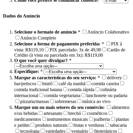
Como você prefere se comunicar conosco?
*
Dados do Anúncio
Selecione o formato de anúncio
*
Anúncio Colaborativo
Anúncio Completo
Selecione a forma de pagamento preferida:
*
PIX à
vista: R$119,10
PIX parcelado: 3x de 49,90
Cartão de
Crédito (à vista ou parcelado em 3x): R$119,00
O que você quer divulgar?
*
Especifique:
*
Marque as características do seu serviço:
*
delivery
bar/petiscos
bistrô
café da manhã
comida caseira
comida tradicional baiana
comida rápida
culinária
internacional
comida vegetariana
lanchonete ou padaria
pizzaria/massas
sobremesas
música ao vivo
Marque um ou mais setores do seu comércio:
alimentos
e/ou bebidas
artesanato
brechó
cosméticos
medicamentos
instrumentos musicais
joalheria
plantas
e jardim
produtos naturais
frutas e verduras
tabacaria
tecnologia
variedades
vestuário
fitoterápicos