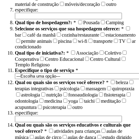
material de construção
móveis/decoração
outro
especifique:
Qual tipo de hospedagem?:
*
Pousada
Camping
Selecione os serviços que sua hospedagem oferece:
*
bar
café da manhã
cozinha/restaurante
estacionamento
permite animais
piscina
wi-fi
transporte
TV
ar
condicionado
Qual tipo de iniciativa?:
*
Associação
Coletivo
Cooperativa
Centro Educacional
Centro Cultural
Templo Religioso
Especifique o tipo de serviço
*
Qual ou quais são os serviços você oferece?
*
beleza
terapias integrativas
psicologia
massagem
quiropraxia
astrologia
nutrição
fonoaudiologia
fisioterapia
odontologia
medicina
yoga
taichi
meditação
acupuntura
psicoterapia
outro
especifique:
Qual ou quais são os serviços educativos e culturais que
você oferece?
*
atividades para crianças
aulas de
música
aulas de circo
aulas de dança
estudo dirigido