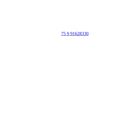
Portal Vale do Capão
Caeté-Açu - Palmeiras - BA
CEP: 46940-000
WhatsApp:
75 9 91628330
SIGA
NOSSAS
REDES