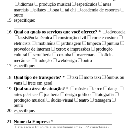
idiomas
produção musical
espetáculos
artes
marciais
pilates
ioga
tai chi
academia de esportes
outro
especifique:
Qual ou quais os serviços que você oferece?
*
advocacia
assistência técnica
construção civil
corte e costura
eletricista
imobiliária
jardinagem
limpeza
pintura
provedor de internet
xerox e impressões
produção
cultural
serralheria
cozinha
marcenaria
oficina
mecânica
tradução
webdesign
outro
especifique:
Qual tipo de transporte?
*
taxi
moto-taxi
ônibus ou
vans
frete em geral
Qual sua área de atuação?
*
música
circo
dança
artes plásticas
joalheria
design gráfico
fotografia
produção musical
áudio-visual
teatro
tatuagem
outro
especifique:
Nome da Empresa
*