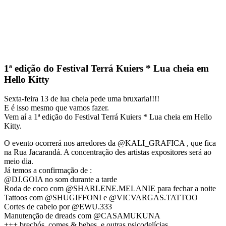
1ª edição do Festival Terrá Kuiers * Lua cheia em
Hello Kitty
Sexta-feira 13 de lua cheia pede uma bruxaria!!!!
E é isso mesmo que vamos fazer.
Vem aí a 1ª edição do Festival Terrá Kuiers * Lua cheia em Hello
Kitty.
O evento ocorrerá nos arredores da @KALI_GRAFICA , que fica
na Rua Jacarandá. A concentração des artistas expositores será ao
meio dia.
Já temos a confirmação de :
@DJ.GOIA no som durante a tarde
Roda de coco com @SHARLENE.MELANIE para fechar a noite
Tattoos com @SHUGIFFONI e @VICVARGAS.TATTOO
Cortes de cabelo por @EWU.333
Manutenção de dreads com @CASAMUKUNA
+++ brechós, comes & bebes, e outras psicodelícias