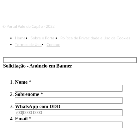
© Portal Vale do Capão - 2022
Home
Sobre o Portal
Política de Privacidade e Uso de Cookies
Termos de Uso
Contato
Solicitação - Anúncio em Banner
Nome
*
Sobrenome
*
WhatsApp com DDD
Email
*