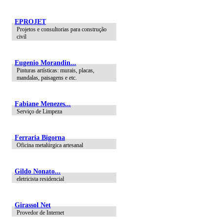
EPROJET
Projetos e consultorias para construção
civil
Eugenio Morandin...
Pinturas artísticas: murais, placas,
mandalas, paisagens e etc.
Fabiane Menezes...
Serviço de Limpeza
Ferraria Bigorna
Oficina metalúrgica artesanal
Gildo Nonato...
eletricista residencial
Girassol Net
Provedor de Internet