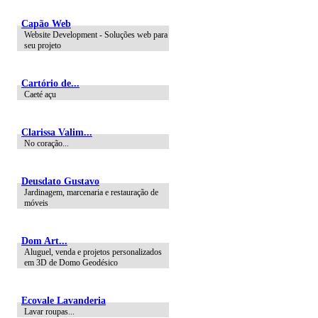
Capão Web
Website Development - Soluções web para
seu projeto
Cartório de...
Caeté açu
Clarissa Valim...
No coração...
Deusdato Gustavo
Jardinagem, marcenaria e restauração de
móveis
Dom Art...
Aluguel, venda e projetos personalizados
em 3D de Domo Geodésico
Ecovale Lavanderia
Lavar roupas...