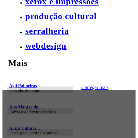
xerox e impressões
produção cultural
serralheria
webdesign
Mais
Ágil Palmeiras
Carregar mais
Provedor de Internet
Ana Margarida...
Advocacia e Serviços Jurídicos
Araçá Cultura...
Produção Cultural e Consultoria