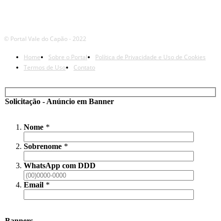
© Portal Vale do Capão - 2022
Home
Sobre o Portal
Política de Privacidade e Uso de Cookies
Termos de Uso
Contato
Solicitação - Anúncio em Banner
Nome
*
Sobrenome
*
WhatsApp com DDD
Email
*
Banners