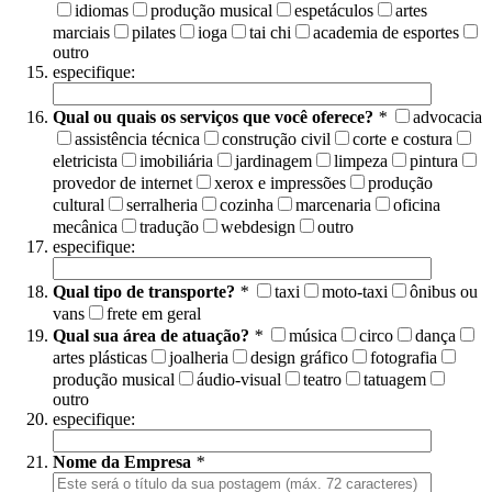
idiomas
produção musical
espetáculos
artes
marciais
pilates
ioga
tai chi
academia de esportes
outro
especifique:
Qual ou quais os serviços que você oferece?
*
advocacia
assistência técnica
construção civil
corte e costura
eletricista
imobiliária
jardinagem
limpeza
pintura
provedor de internet
xerox e impressões
produção
cultural
serralheria
cozinha
marcenaria
oficina
mecânica
tradução
webdesign
outro
especifique:
Qual tipo de transporte?
*
taxi
moto-taxi
ônibus ou
vans
frete em geral
Qual sua área de atuação?
*
música
circo
dança
artes plásticas
joalheria
design gráfico
fotografia
produção musical
áudio-visual
teatro
tatuagem
outro
especifique:
Nome da Empresa
*