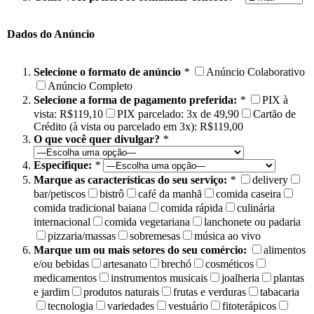
Dados do Anúncio
Selecione o formato de anúncio
*
Anúncio Colaborativo
Anúncio Completo
Selecione a forma de pagamento preferida:
*
PIX à
vista: R$119,10
PIX parcelado: 3x de 49,90
Cartão de
Crédito (à vista ou parcelado em 3x): R$119,00
O que você quer divulgar?
*
Especifique:
*
Marque as características do seu serviço:
*
delivery
bar/petiscos
bistrô
café da manhã
comida caseira
comida tradicional baiana
comida rápida
culinária
internacional
comida vegetariana
lanchonete ou padaria
pizzaria/massas
sobremesas
música ao vivo
Marque um ou mais setores do seu comércio:
alimentos
e/ou bebidas
artesanato
brechó
cosméticos
medicamentos
instrumentos musicais
joalheria
plantas
e jardim
produtos naturais
frutas e verduras
tabacaria
tecnologia
variedades
vestuário
fitoterápicos