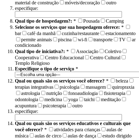
material de construção
móveis/decoração
outro
especifique:
Qual tipo de hospedagem?:
*
Pousada
Camping
Selecione os serviços que sua hospedagem oferece:
*
bar
café da manhã
cozinha/restaurante
estacionamento
permite animais
piscina
wi-fi
transporte
TV
ar
condicionado
Qual tipo de iniciativa?:
*
Associação
Coletivo
Cooperativa
Centro Educacional
Centro Cultural
Templo Religioso
Especifique o tipo de serviço
*
Qual ou quais são os serviços você oferece?
*
beleza
terapias integrativas
psicologia
massagem
quiropraxia
astrologia
nutrição
fonoaudiologia
fisioterapia
odontologia
medicina
yoga
taichi
meditação
acupuntura
psicoterapia
outro
especifique:
Qual ou quais são os serviços educativos e culturais que
você oferece?
*
atividades para crianças
aulas de
música
aulas de circo
aulas de dança
estudo dirigido