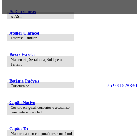
As Corretoras
A AS...
Atelier Claracol
Empresa Familiar
Portal Vale do Capão
Bazar Estrela
Caeté-Açu - Palmeiras -
Marcenaria, Serralheria, Soldagem,
BA
Ferreiro
CEP: 46940-000
Betânia Imóveis
WhatsApp:
75 9 91628330
Corretora de...
Capão Nativo
Costura em geral, consertos e artesanato
com material reciclado
Capão Tec
Manutenção em computadores e notebooks