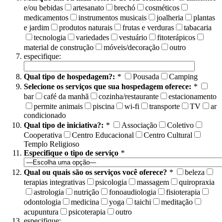
e/ou bebidas
artesanato
brechó
cosméticos
medicamentos
instrumentos musicais
joalheria
plantas
e jardim
produtos naturais
frutas e verduras
tabacaria
tecnologia
variedades
vestuário
fitoterápicos
material de construção
móveis/decoração
outro
especifique:
Qual tipo de hospedagem?:
*
Pousada
Camping
Selecione os serviços que sua hospedagem oferece:
*
bar
café da manhã
cozinha/restaurante
estacionamento
permite animais
piscina
wi-fi
transporte
TV
ar
condicionado
Qual tipo de iniciativa?:
*
Associação
Coletivo
Cooperativa
Centro Educacional
Centro Cultural
Templo Religioso
Especifique o tipo de serviço
*
Qual ou quais são os serviços você oferece?
*
beleza
terapias integrativas
psicologia
massagem
quiropraxia
astrologia
nutrição
fonoaudiologia
fisioterapia
odontologia
medicina
yoga
taichi
meditação
acupuntura
psicoterapia
outro
especifique: