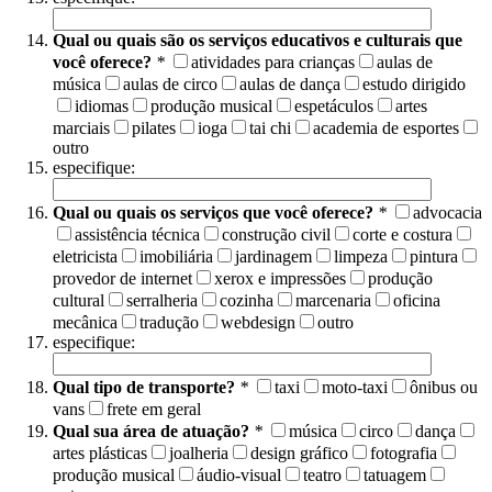
Qual ou quais são os serviços educativos e culturais que
você oferece?
*
atividades para crianças
aulas de
música
aulas de circo
aulas de dança
estudo dirigido
idiomas
produção musical
espetáculos
artes
marciais
pilates
ioga
tai chi
academia de esportes
outro
especifique:
Qual ou quais os serviços que você oferece?
*
advocacia
assistência técnica
construção civil
corte e costura
eletricista
imobiliária
jardinagem
limpeza
pintura
provedor de internet
xerox e impressões
produção
cultural
serralheria
cozinha
marcenaria
oficina
mecânica
tradução
webdesign
outro
especifique:
Qual tipo de transporte?
*
taxi
moto-taxi
ônibus ou
vans
frete em geral
Qual sua área de atuação?
*
música
circo
dança
artes plásticas
joalheria
design gráfico
fotografia
produção musical
áudio-visual
teatro
tatuagem