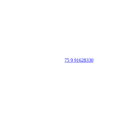
Portal Vale do Capão
Caeté-Açu - Palmeiras - BA
CEP: 46940-000
WhatsApp:
75 9 91628330
SIGA
NOSSAS
REDES