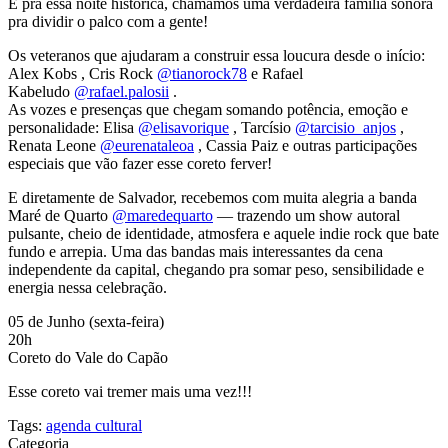
E pra essa noite histórica, chamamos uma verdadeira família sonora
pra dividir o palco com a gente!
Os veteranos que ajudaram a construir essa loucura desde o início:
Alex Kobs , Cris Rock
@tianorock78
e Rafael
Kabeludo
@rafael.palosii
.
As vozes e presenças que chegam somando potência, emoção e
personalidade: Elisa
@elisavorique
, Tarcísio
@tarcisio_anjos
,
Renata Leone
@eurenataleoa
, Cassia Paiz e outras participações
especiais que vão fazer esse coreto ferver!
E diretamente de Salvador, recebemos com muita alegria a banda
Maré de Quarto
@maredequarto
— trazendo um show autoral
pulsante, cheio de identidade, atmosfera e aquele indie rock que bate
fundo e arrepia. Uma das bandas mais interessantes da cena
independente da capital, chegando pra somar peso, sensibilidade e
energia nessa celebração.
05 de Junho (sexta-feira)
20h
Coreto do Vale do Capão
Esse coreto vai tremer mais uma vez!!!
Tags:
agenda cultural
Categoria