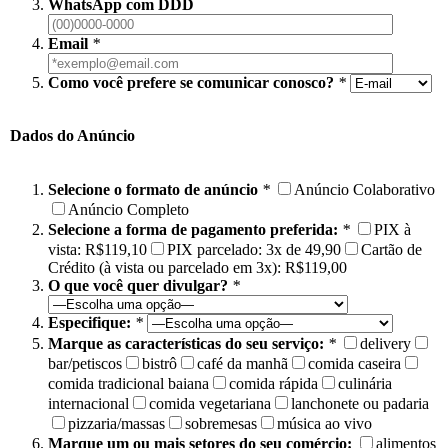
WhatsApp com DDD
Email
*
Como você prefere se comunicar conosco?
*
Dados do Anúncio
Selecione o formato de anúncio
*
Anúncio Colaborativo
Anúncio Completo
Selecione a forma de pagamento preferida:
*
PIX à
vista: R$119,10
PIX parcelado: 3x de 49,90
Cartão de
Crédito (à vista ou parcelado em 3x): R$119,00
O que você quer divulgar?
*
Especifique:
*
Marque as características do seu serviço:
*
delivery
bar/petiscos
bistrô
café da manhã
comida caseira
comida tradicional baiana
comida rápida
culinária
internacional
comida vegetariana
lanchonete ou padaria
pizzaria/massas
sobremesas
música ao vivo
Marque um ou mais setores do seu comércio:
alimentos