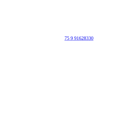
Portal Vale do Capão
Caeté-Açu - Palmeiras - BA
CEP: 46940-000
WhatsApp:
75 9 91628330
SIGA
NOSSAS
REDES