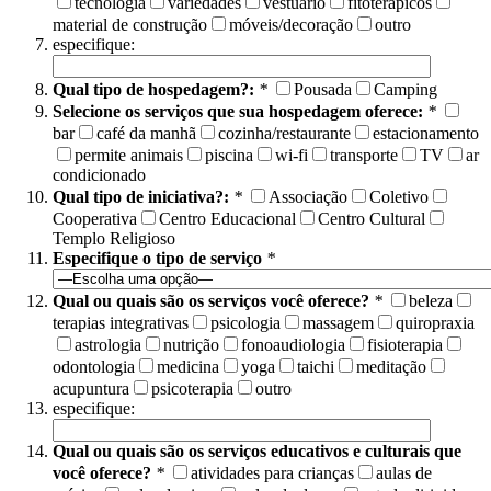
tecnologia
variedades
vestuário
fitoterápicos
material de construção
móveis/decoração
outro
especifique:
Qual tipo de hospedagem?:
*
Pousada
Camping
Selecione os serviços que sua hospedagem oferece:
*
bar
café da manhã
cozinha/restaurante
estacionamento
permite animais
piscina
wi-fi
transporte
TV
ar
condicionado
Qual tipo de iniciativa?:
*
Associação
Coletivo
Cooperativa
Centro Educacional
Centro Cultural
Templo Religioso
Especifique o tipo de serviço
*
Qual ou quais são os serviços você oferece?
*
beleza
terapias integrativas
psicologia
massagem
quiropraxia
astrologia
nutrição
fonoaudiologia
fisioterapia
odontologia
medicina
yoga
taichi
meditação
acupuntura
psicoterapia
outro
especifique:
Qual ou quais são os serviços educativos e culturais que
você oferece?
*
atividades para crianças
aulas de