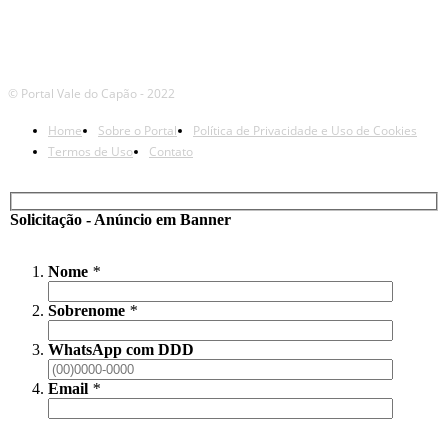
© Portal Vale do Capão - 2022
Home
Sobre o Portal
Política de Privacidade e Uso de Cookies
Termos de Uso
Contato
Solicitação - Anúncio em Banner
Nome
*
Sobrenome
*
WhatsApp com DDD
Email
*