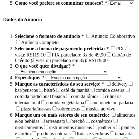
Como você prefere se comunicar conosco?
*
Dados do Anúncio
Selecione o formato de anúncio
*
Anúncio Colaborativo
Anúncio Completo
Selecione a forma de pagamento preferida:
*
PIX à
vista: R$119,10
PIX parcelado: 3x de 49,90
Cartão de
Crédito (à vista ou parcelado em 3x): R$119,00
O que você quer divulgar?
*
Especifique:
*
Marque as características do seu serviço:
*
delivery
bar/petiscos
bistrô
café da manhã
comida caseira
comida tradicional baiana
comida rápida
culinária
internacional
comida vegetariana
lanchonete ou padaria
pizzaria/massas
sobremesas
música ao vivo
Marque um ou mais setores do seu comércio:
alimentos
e/ou bebidas
artesanato
brechó
cosméticos
medicamentos
instrumentos musicais
joalheria
plantas
e jardim
produtos naturais
frutas e verduras
tabacaria