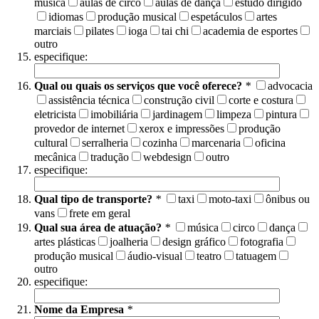
música
aulas de circo
aulas de dança
estudo dirigido
idiomas
produção musical
espetáculos
artes
marciais
pilates
ioga
tai chi
academia de esportes
outro
especifique:
Qual ou quais os serviços que você oferece?
*
advocacia
assistência técnica
construção civil
corte e costura
eletricista
imobiliária
jardinagem
limpeza
pintura
provedor de internet
xerox e impressões
produção
cultural
serralheria
cozinha
marcenaria
oficina
mecânica
tradução
webdesign
outro
especifique:
Qual tipo de transporte?
*
taxi
moto-taxi
ônibus ou
vans
frete em geral
Qual sua área de atuação?
*
música
circo
dança
artes plásticas
joalheria
design gráfico
fotografia
produção musical
áudio-visual
teatro
tatuagem
outro
especifique:
Nome da Empresa
*