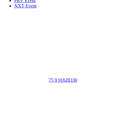
PRV Event
NXT Event
Portal Vale do Capão
Caeté-Açu - Palmeiras - BA
CEP: 46940-000
WhatsApp:
75 9 91628330
SIGA NOSSAS REDES