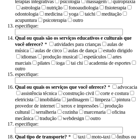
terapias integrativas
psicologia
massagem
quiropraxia
astrologia
nutrição
fonoaudiologia
fisioterapia
odontologia
medicina
yoga
taichi
meditação
acupuntura
psicoterapia
outro
especifique:
Qual ou quais são os serviços educativos e culturais que
você oferece?
*
atividades para crianças
aulas de
música
aulas de circo
aulas de dança
estudo dirigido
idiomas
produção musical
espetáculos
artes
marciais
pilates
ioga
tai chi
academia de esportes
outro
especifique:
Qual ou quais os serviços que você oferece?
*
advocacia
assistência técnica
construção civil
corte e costura
eletricista
imobiliária
jardinagem
limpeza
pintura
provedor de internet
xerox e impressões
produção
cultural
serralheria
cozinha
marcenaria
oficina
mecânica
tradução
webdesign
outro
especifique:
Qual tipo de transporte?
*
taxi
moto-taxi
ônibus ou