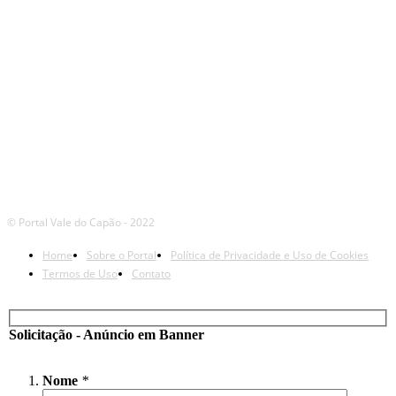
© Portal Vale do Capão - 2022
Home
Sobre o Portal
Política de Privacidade e Uso de Cookies
Termos de Uso
Contato
Solicitação - Anúncio em Banner
Nome
*