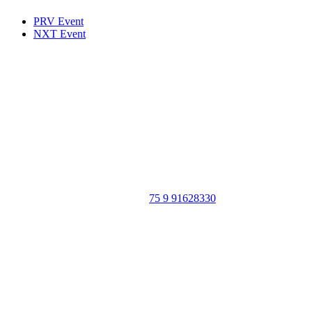
PRV Event
NXT Event
Portal Vale do Capão
Caeté-Açu - Palmeiras - BA
CEP: 46940-000
WhatsApp:
75 9 91628330
SIGA
NOSSAS
REDES