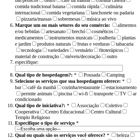
bar/petiscos
bistrô
café da manhã
comida caseira
comida tradicional baiana
comida rápida
culinária
internacional
comida vegetariana
lanchonete ou padaria
pizzaria/massas
sobremesas
música ao vivo
Marque um ou mais setores do seu comércio:
alimentos
e/ou bebidas
artesanato
brechó
cosméticos
medicamentos
instrumentos musicais
joalheria
plantas
e jardim
produtos naturais
frutas e verduras
tabacaria
tecnologia
variedades
vestuário
fitoterápicos
material de construção
móveis/decoração
outro
especifique:
Qual tipo de hospedagem?:
*
Pousada
Camping
Selecione os serviços que sua hospedagem oferece:
*
bar
café da manhã
cozinha/restaurante
estacionamento
permite animais
piscina
wi-fi
transporte
TV
ar
condicionado
Qual tipo de iniciativa?:
*
Associação
Coletivo
Cooperativa
Centro Educacional
Centro Cultural
Templo Religioso
Especifique o tipo de serviço
*
Qual ou quais são os serviços você oferece?
*
beleza