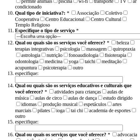
permite animais
piscina
wi-fi
transporte
TV
ar
condicionado
Qual tipo de iniciativa?:
*
Associação
Coletivo
Cooperativa
Centro Educacional
Centro Cultural
Templo Religioso
Especifique o tipo de serviço
*
Qual ou quais são os serviços você oferece?
*
beleza
terapias integrativas
psicologia
massagem
quiropraxia
astrologia
nutrição
fonoaudiologia
fisioterapia
odontologia
medicina
yoga
taichi
meditação
acupuntura
psicoterapia
outro
especifique:
Qual ou quais são os serviços educativos e culturais que
você oferece?
*
atividades para crianças
aulas de
música
aulas de circo
aulas de dança
estudo dirigido
idiomas
produção musical
espetáculos
artes
marciais
pilates
ioga
tai chi
academia de esportes
outro
especifique:
Qual ou quais os serviços que você oferece?
*
advocacia