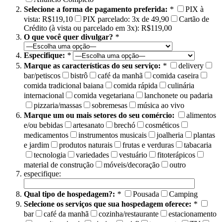
Selecione a forma de pagamento preferida:
*
PIX à
vista: R$119,10
PIX parcelado: 3x de 49,90
Cartão de
Crédito (à vista ou parcelado em 3x): R$119,00
O que você quer divulgar?
*
Especifique:
*
Marque as características do seu serviço:
*
delivery
bar/petiscos
bistrô
café da manhã
comida caseira
comida tradicional baiana
comida rápida
culinária
internacional
comida vegetariana
lanchonete ou padaria
pizzaria/massas
sobremesas
música ao vivo
Marque um ou mais setores do seu comércio:
alimentos
e/ou bebidas
artesanato
brechó
cosméticos
medicamentos
instrumentos musicais
joalheria
plantas
e jardim
produtos naturais
frutas e verduras
tabacaria
tecnologia
variedades
vestuário
fitoterápicos
material de construção
móveis/decoração
outro
especifique:
Qual tipo de hospedagem?:
*
Pousada
Camping
Selecione os serviços que sua hospedagem oferece:
*
bar
café da manhã
cozinha/restaurante
estacionamento