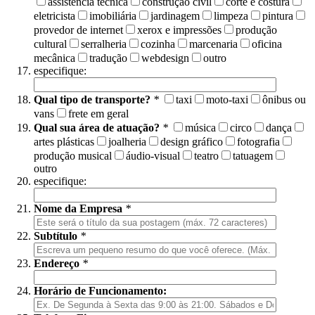
assistência técnica
construção civil
corte e costura
eletricista
imobiliária
jardinagem
limpeza
pintura
provedor de internet
xerox e impressões
produção
cultural
serralheria
cozinha
marcenaria
oficina
mecânica
tradução
webdesign
outro
especifique:
Qual tipo de transporte?
*
taxi
moto-taxi
ônibus ou
vans
frete em geral
Qual sua área de atuação?
*
música
circo
dança
artes plásticas
joalheria
design gráfico
fotografia
produção musical
áudio-visual
teatro
tatuagem
outro
especifique:
Nome da Empresa
*
Subtítulo
*
Endereço
*
Horário de Funcionamento: