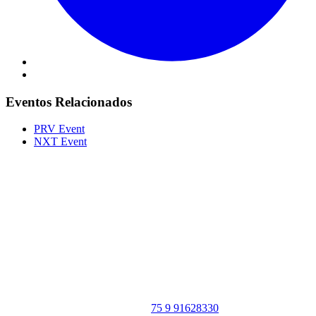
Eventos Relacionados
PRV Event
NXT Event
Portal Vale do Capão
Caeté-Açu - Palmeiras - BA
CEP: 46940-000
WhatsApp:
75 9 91628330