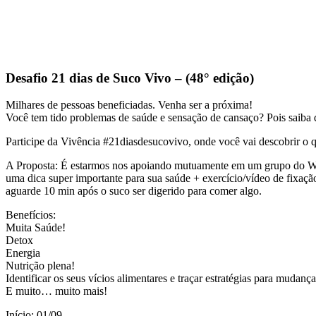
Desafio 21 dias de Suco Vivo – (48° edição)
Milhares de pessoas beneficiadas. Venha ser a próxima!
Você tem tido problemas de saúde e sensação de cansaço? Pois saiba q
Participe da Vivência #21diasdesucovivo, onde você vai descobrir o
A Proposta: É estarmos nos apoiando mutuamente em um grupo do Wh
uma dica super importante para sua saúde + exercício/vídeo de fixaç
aguarde 10 min após o suco ser digerido para comer algo.
Benefícios:
Muita Saúde!
Detox
Energia
Nutrição plena!
Identificar os seus vícios alimentares e traçar estratégias para mudança
E muito… muito mais!
Início: 01/09