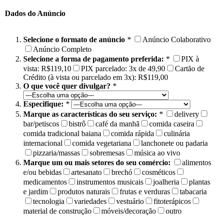
Dados do Anúncio
Selecione o formato de anúncio
*
Anúncio Colaborativo
Anúncio Completo
Selecione a forma de pagamento preferida:
*
PIX à
vista: R$119,10
PIX parcelado: 3x de 49,90
Cartão de
Crédito (à vista ou parcelado em 3x): R$119,00
O que você quer divulgar?
*
Especifique:
*
Marque as características do seu serviço:
*
delivery
bar/petiscos
bistrô
café da manhã
comida caseira
comida tradicional baiana
comida rápida
culinária
internacional
comida vegetariana
lanchonete ou padaria
pizzaria/massas
sobremesas
música ao vivo
Marque um ou mais setores do seu comércio:
alimentos
e/ou bebidas
artesanato
brechó
cosméticos
medicamentos
instrumentos musicais
joalheria
plantas
e jardim
produtos naturais
frutas e verduras
tabacaria
tecnologia
variedades
vestuário
fitoterápicos
material de construção
móveis/decoração
outro