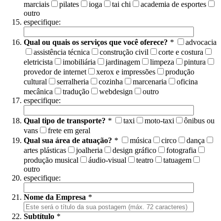
marciais
pilates
ioga
tai chi
academia de esportes
outro
especifique:
Qual ou quais os serviços que você oferece?
*
advocacia
assistência técnica
construção civil
corte e costura
eletricista
imobiliária
jardinagem
limpeza
pintura
provedor de internet
xerox e impressões
produção
cultural
serralheria
cozinha
marcenaria
oficina
mecânica
tradução
webdesign
outro
especifique:
Qual tipo de transporte?
*
taxi
moto-taxi
ônibus ou
vans
frete em geral
Qual sua área de atuação?
*
música
circo
dança
artes plásticas
joalheria
design gráfico
fotografia
produção musical
áudio-visual
teatro
tatuagem
outro
especifique:
Nome da Empresa
*
Subtítulo
*