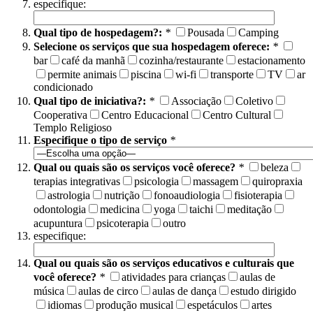
especifique:
Qual tipo de hospedagem?:
*
Pousada
Camping
Selecione os serviços que sua hospedagem oferece:
*
bar
café da manhã
cozinha/restaurante
estacionamento
permite animais
piscina
wi-fi
transporte
TV
ar
condicionado
Qual tipo de iniciativa?:
*
Associação
Coletivo
Cooperativa
Centro Educacional
Centro Cultural
Templo Religioso
Especifique o tipo de serviço
*
Qual ou quais são os serviços você oferece?
*
beleza
terapias integrativas
psicologia
massagem
quiropraxia
astrologia
nutrição
fonoaudiologia
fisioterapia
odontologia
medicina
yoga
taichi
meditação
acupuntura
psicoterapia
outro
especifique:
Qual ou quais são os serviços educativos e culturais que
você oferece?
*
atividades para crianças
aulas de
música
aulas de circo
aulas de dança
estudo dirigido
idiomas
produção musical
espetáculos
artes