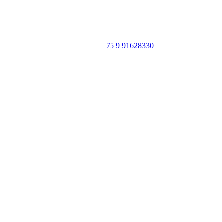
Caeté-Açu - Palmeiras - BA
CEP: 46940-000
WhatsApp:
75 9 91628330
SIGA
NOSSAS
REDES