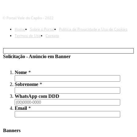
© Portal Vale do Capão - 2022
Home
Sobre o Portal
Política de Privacidade e Uso de Cookies
Termos de Uso
Contato
Solicitação - Anúncio em Banner
Nome
*
Sobrenome
*
WhatsApp com DDD
Email
*
Banners