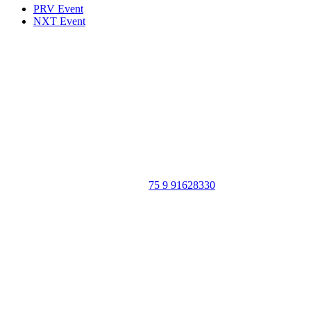
PRV Event
NXT Event
Portal Vale do Capão
Caeté-Açu - Palmeiras - BA
CEP: 46940-000
WhatsApp:
75 9 91628330
SIGA
NOSSAS
REDES