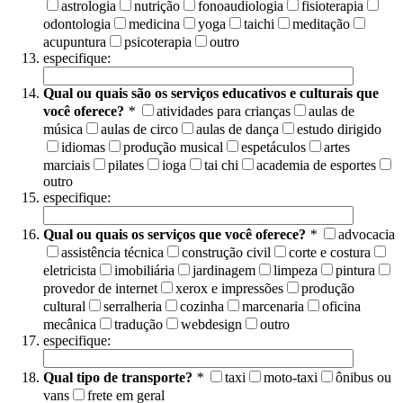
astrologia
nutrição
fonoaudiologia
fisioterapia
odontologia
medicina
yoga
taichi
meditação
acupuntura
psicoterapia
outro
especifique:
Qual ou quais são os serviços educativos e culturais que
você oferece?
*
atividades para crianças
aulas de
música
aulas de circo
aulas de dança
estudo dirigido
idiomas
produção musical
espetáculos
artes
marciais
pilates
ioga
tai chi
academia de esportes
outro
especifique:
Qual ou quais os serviços que você oferece?
*
advocacia
assistência técnica
construção civil
corte e costura
eletricista
imobiliária
jardinagem
limpeza
pintura
provedor de internet
xerox e impressões
produção
cultural
serralheria
cozinha
marcenaria
oficina
mecânica
tradução
webdesign
outro
especifique:
Qual tipo de transporte?
*
taxi
moto-taxi
ônibus ou
vans
frete em geral