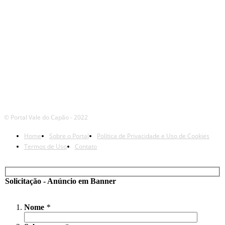
© Portal Vale do Capão - 2022
Home
Sobre o Portal
Política de Privacidade e Uso de Cookies
Termos de Uso
Contato
Solicitação - Anúncio em Banner
Nome
*