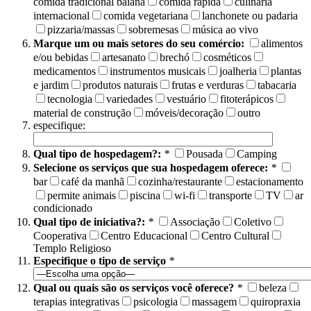
comida tradicional baiana
comida rápida
culinária
internacional
comida vegetariana
lanchonete ou padaria
pizzaria/massas
sobremesas
música ao vivo
Marque um ou mais setores do seu comércio:
alimentos
e/ou bebidas
artesanato
brechó
cosméticos
medicamentos
instrumentos musicais
joalheria
plantas
e jardim
produtos naturais
frutas e verduras
tabacaria
tecnologia
variedades
vestuário
fitoterápicos
material de construção
móveis/decoração
outro
especifique:
Qual tipo de hospedagem?:
*
Pousada
Camping
Selecione os serviços que sua hospedagem oferece:
*
bar
café da manhã
cozinha/restaurante
estacionamento
permite animais
piscina
wi-fi
transporte
TV
ar
condicionado
Qual tipo de iniciativa?:
*
Associação
Coletivo
Cooperativa
Centro Educacional
Centro Cultural
Templo Religioso
Especifique o tipo de serviço
*
Qual ou quais são os serviços você oferece?
*
beleza
terapias integrativas
psicologia
massagem
quiropraxia