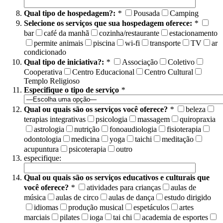
Qual tipo de hospedagem?:
*
Pousada
Camping
Selecione os serviços que sua hospedagem oferece:
*
bar
café da manhã
cozinha/restaurante
estacionamento
permite animais
piscina
wi-fi
transporte
TV
ar
condicionado
Qual tipo de iniciativa?:
*
Associação
Coletivo
Cooperativa
Centro Educacional
Centro Cultural
Templo Religioso
Especifique o tipo de serviço
*
Qual ou quais são os serviços você oferece?
*
beleza
terapias integrativas
psicologia
massagem
quiropraxia
astrologia
nutrição
fonoaudiologia
fisioterapia
odontologia
medicina
yoga
taichi
meditação
acupuntura
psicoterapia
outro
especifique:
Qual ou quais são os serviços educativos e culturais que
você oferece?
*
atividades para crianças
aulas de
música
aulas de circo
aulas de dança
estudo dirigido
idiomas
produção musical
espetáculos
artes
marciais
pilates
ioga
tai chi
academia de esportes