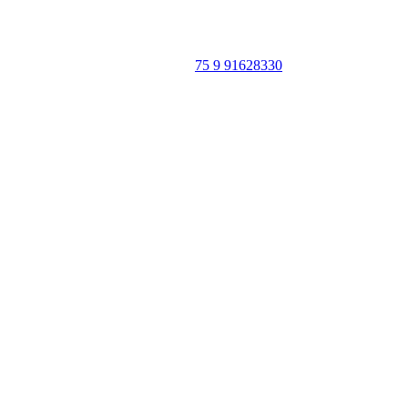
Caeté-Açu - Palmeiras - BA
CEP: 46940-000
WhatsApp:
75 9 91628330
SIGA
NOSSAS
REDES