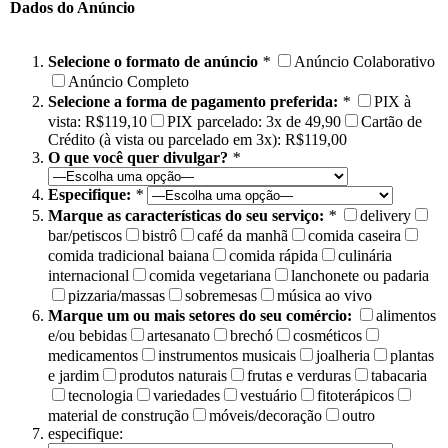
Dados do Anúncio
Selecione o formato de anúncio
*
Anúncio Colaborativo
Anúncio Completo
Selecione a forma de pagamento preferida:
*
PIX à
vista: R$119,10
PIX parcelado: 3x de 49,90
Cartão de
Crédito (à vista ou parcelado em 3x): R$119,00
O que você quer divulgar?
*
Especifique:
*
Marque as características do seu serviço:
*
delivery
bar/petiscos
bistrô
café da manhã
comida caseira
comida tradicional baiana
comida rápida
culinária
internacional
comida vegetariana
lanchonete ou padaria
pizzaria/massas
sobremesas
música ao vivo
Marque um ou mais setores do seu comércio:
alimentos
e/ou bebidas
artesanato
brechó
cosméticos
medicamentos
instrumentos musicais
joalheria
plantas
e jardim
produtos naturais
frutas e verduras
tabacaria
tecnologia
variedades
vestuário
fitoterápicos
material de construção
móveis/decoração
outro
especifique: