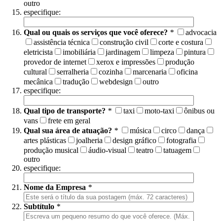
outro
especifique:
Qual ou quais os serviços que você oferece?
*
advocacia
assistência técnica
construção civil
corte e costura
eletricista
imobiliária
jardinagem
limpeza
pintura
provedor de internet
xerox e impressões
produção
cultural
serralheria
cozinha
marcenaria
oficina
mecânica
tradução
webdesign
outro
especifique:
Qual tipo de transporte?
*
taxi
moto-taxi
ônibus ou
vans
frete em geral
Qual sua área de atuação?
*
música
circo
dança
artes plásticas
joalheria
design gráfico
fotografia
produção musical
áudio-visual
teatro
tatuagem
outro
especifique:
Nome da Empresa
*
Subtítulo
*