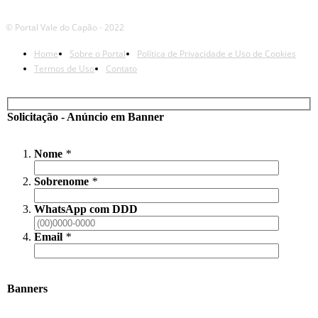
© Portal Vale do Capão - 2022
Home
Sobre o Portal
Política de Privacidade e Uso de Cookies
Termos de Uso
Contato
Solicitação - Anúncio em Banner
Nome
*
Sobrenome
*
WhatsApp com DDD
Email
*
Banners