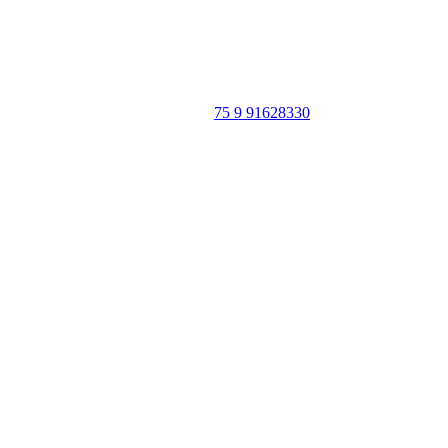
Portal Vale do Capão
Caeté-Açu - Palmeiras - BA
CEP: 46940-000
WhatsApp:
75 9 91628330
SIGA
NOSSAS
REDES