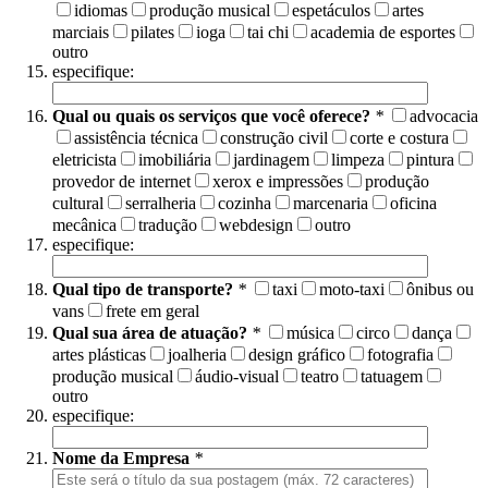
idiomas
produção musical
espetáculos
artes
marciais
pilates
ioga
tai chi
academia de esportes
outro
especifique:
Qual ou quais os serviços que você oferece?
*
advocacia
assistência técnica
construção civil
corte e costura
eletricista
imobiliária
jardinagem
limpeza
pintura
provedor de internet
xerox e impressões
produção
cultural
serralheria
cozinha
marcenaria
oficina
mecânica
tradução
webdesign
outro
especifique:
Qual tipo de transporte?
*
taxi
moto-taxi
ônibus ou
vans
frete em geral
Qual sua área de atuação?
*
música
circo
dança
artes plásticas
joalheria
design gráfico
fotografia
produção musical
áudio-visual
teatro
tatuagem
outro
especifique:
Nome da Empresa
*