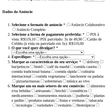
Dados do Anúncio
Selecione o formato de anúncio
*
Anúncio Colaborativo
Anúncio Completo
Selecione a forma de pagamento preferida:
*
PIX à
vista: R$119,10
PIX parcelado: 3x de 49,90
Cartão de
Crédito (à vista ou parcelado em 3x): R$119,00
O que você quer divulgar?
*
Especifique:
*
Marque as características do seu serviço:
*
delivery
bar/petiscos
bistrô
café da manhã
comida caseira
comida tradicional baiana
comida rápida
culinária
internacional
comida vegetariana
lanchonete ou padaria
pizzaria/massas
sobremesas
música ao vivo
Marque um ou mais setores do seu comércio:
alimentos
e/ou bebidas
artesanato
brechó
cosméticos
medicamentos
instrumentos musicais
joalheria
plantas
e jardim
produtos naturais
frutas e verduras
tabacaria
tecnologia
variedades
vestuário
fitoterápicos