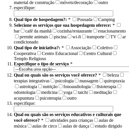
material de construção
móveis/decoração
outro
especifique:
Qual tipo de hospedagem?:
*
Pousada
Camping
Selecione os serviços que sua hospedagem oferece:
*
bar
café da manhã
cozinha/restaurante
estacionamento
permite animais
piscina
wi-fi
transporte
TV
ar
condicionado
Qual tipo de iniciativa?:
*
Associação
Coletivo
Cooperativa
Centro Educacional
Centro Cultural
Templo Religioso
Especifique o tipo de serviço
*
Qual ou quais são os serviços você oferece?
*
beleza
terapias integrativas
psicologia
massagem
quiropraxia
astrologia
nutrição
fonoaudiologia
fisioterapia
odontologia
medicina
yoga
taichi
meditação
acupuntura
psicoterapia
outro
especifique:
Qual ou quais são os serviços educativos e culturais que
você oferece?
*
atividades para crianças
aulas de
música
aulas de circo
aulas de dança
estudo dirigido