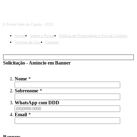
© Portal Vale do Capão - 2022
Home
Sobre o Portal
Política de Privacidade e Uso de Cookies
Termos de Uso
Contato
Solicitação - Anúncio em Banner
Nome
*
Sobrenome
*
WhatsApp com DDD
Email
*
Banners