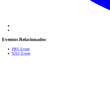
Eventos Relacionados
PRV Event
NXT Event
Portal Vale do Capão
Caeté-Açu - Palmeiras - BA
CEP: 46940-000