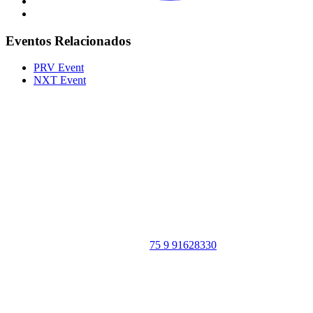
Eventos Relacionados
PRV Event
NXT Event
Portal Vale do Capão
Caeté-Açu - Palmeiras - BA
CEP: 46940-000
WhatsApp:
75 9 91628330
SIGA