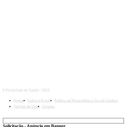
NOSSAS
REDES
© Portal Vale do Capão - 2022
Home
Sobre o Portal
Política de Privacidade e Uso de Cookies
Termos de Uso
Contato
Solicitação - Anúncio em Banner