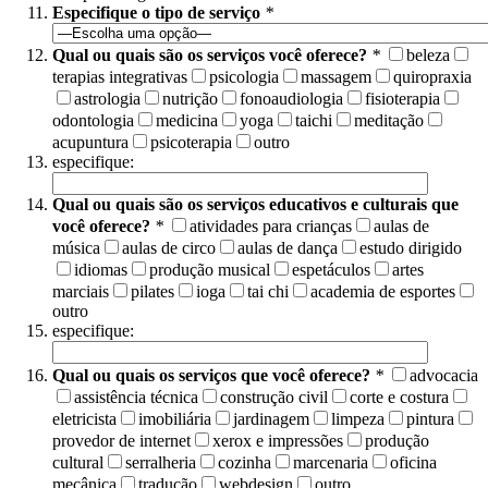
Especifique o tipo de serviço
*
Qual ou quais são os serviços você oferece?
*
beleza
terapias integrativas
psicologia
massagem
quiropraxia
astrologia
nutrição
fonoaudiologia
fisioterapia
odontologia
medicina
yoga
taichi
meditação
acupuntura
psicoterapia
outro
especifique:
Qual ou quais são os serviços educativos e culturais que
você oferece?
*
atividades para crianças
aulas de
música
aulas de circo
aulas de dança
estudo dirigido
idiomas
produção musical
espetáculos
artes
marciais
pilates
ioga
tai chi
academia de esportes
outro
especifique:
Qual ou quais os serviços que você oferece?
*
advocacia
assistência técnica
construção civil
corte e costura
eletricista
imobiliária
jardinagem
limpeza
pintura
provedor de internet
xerox e impressões
produção
cultural
serralheria
cozinha
marcenaria
oficina
mecânica
tradução
webdesign
outro