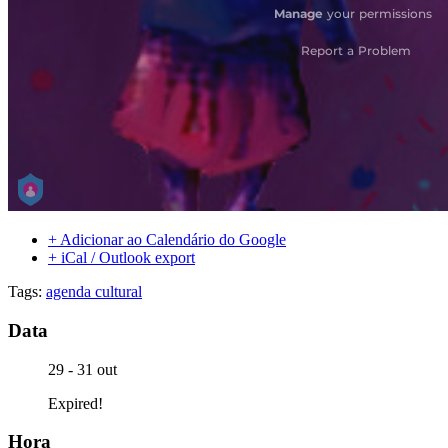
+ Adicionar ao Calendário do Google
+ iCal / Outlook export
Tags:
agenda cultural
Data
29 - 31 out
Expired!
Hora