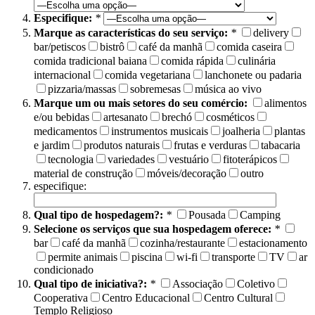
Especifique:
*
Marque as características do seu serviço:
*
delivery
bar/petiscos
bistrô
café da manhã
comida caseira
comida tradicional baiana
comida rápida
culinária
internacional
comida vegetariana
lanchonete ou padaria
pizzaria/massas
sobremesas
música ao vivo
Marque um ou mais setores do seu comércio:
alimentos
e/ou bebidas
artesanato
brechó
cosméticos
medicamentos
instrumentos musicais
joalheria
plantas
e jardim
produtos naturais
frutas e verduras
tabacaria
tecnologia
variedades
vestuário
fitoterápicos
material de construção
móveis/decoração
outro
especifique:
Qual tipo de hospedagem?:
*
Pousada
Camping
Selecione os serviços que sua hospedagem oferece:
*
bar
café da manhã
cozinha/restaurante
estacionamento
permite animais
piscina
wi-fi
transporte
TV
ar
condicionado
Qual tipo de iniciativa?:
*
Associação
Coletivo
Cooperativa
Centro Educacional
Centro Cultural
Templo Religioso