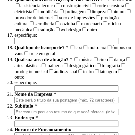
assistência técnica
construção civil
corte e costura
eletricista
imobiliária
jardinagem
limpeza
pintura
provedor de internet
xerox e impressões
produção
cultural
serralheria
cozinha
marcenaria
oficina
mecânica
tradução
webdesign
outro
especifique:
Qual tipo de transporte?
*
taxi
moto-taxi
ônibus ou
vans
frete em geral
Qual sua área de atuação?
*
música
circo
dança
artes plásticas
joalheria
design gráfico
fotografia
produção musical
áudio-visual
teatro
tatuagem
outro
especifique:
Nome da Empresa
*
Subtítulo
*
Endereço
*
Horário de Funcionamento: