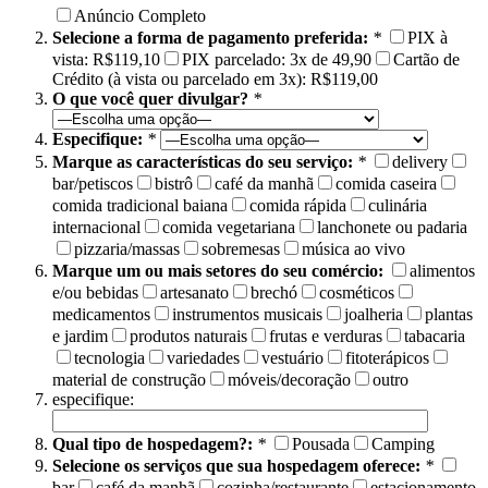
Anúncio Completo
Selecione a forma de pagamento preferida:
*
PIX à
vista: R$119,10
PIX parcelado: 3x de 49,90
Cartão de
Crédito (à vista ou parcelado em 3x): R$119,00
O que você quer divulgar?
*
Especifique:
*
Marque as características do seu serviço:
*
delivery
bar/petiscos
bistrô
café da manhã
comida caseira
comida tradicional baiana
comida rápida
culinária
internacional
comida vegetariana
lanchonete ou padaria
pizzaria/massas
sobremesas
música ao vivo
Marque um ou mais setores do seu comércio:
alimentos
e/ou bebidas
artesanato
brechó
cosméticos
medicamentos
instrumentos musicais
joalheria
plantas
e jardim
produtos naturais
frutas e verduras
tabacaria
tecnologia
variedades
vestuário
fitoterápicos
material de construção
móveis/decoração
outro
especifique:
Qual tipo de hospedagem?:
*
Pousada
Camping
Selecione os serviços que sua hospedagem oferece:
*
bar
café da manhã
cozinha/restaurante
estacionamento