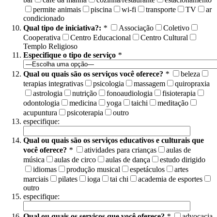
permite animais
piscina
wi-fi
transporte
TV
ar
condicionado
Qual tipo de iniciativa?:
*
Associação
Coletivo
Cooperativa
Centro Educacional
Centro Cultural
Templo Religioso
Especifique o tipo de serviço
*
Qual ou quais são os serviços você oferece?
*
beleza
terapias integrativas
psicologia
massagem
quiropraxia
astrologia
nutrição
fonoaudiologia
fisioterapia
odontologia
medicina
yoga
taichi
meditação
acupuntura
psicoterapia
outro
especifique:
Qual ou quais são os serviços educativos e culturais que
você oferece?
*
atividades para crianças
aulas de
música
aulas de circo
aulas de dança
estudo dirigido
idiomas
produção musical
espetáculos
artes
marciais
pilates
ioga
tai chi
academia de esportes
outro
especifique:
Qual ou quais os serviços que você oferece?
*
advocacia