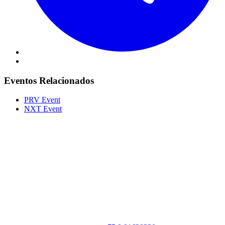
Eventos Relacionados
PRV Event
NXT Event
Portal Vale do Capão
Caeté-Açu - Palmeiras - BA
CEP: 46940-000