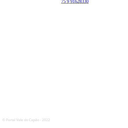
WhatsApp:
75 9 91628330
SIGA
NOSSAS
REDES
© Portal Vale do Capão - 2022