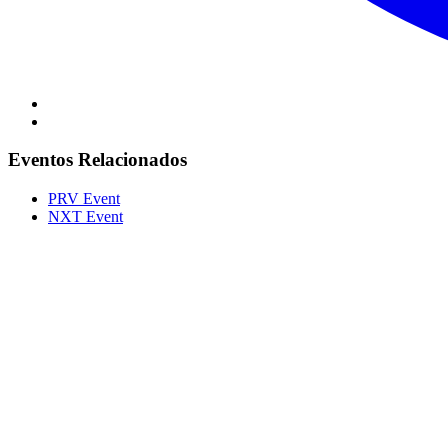
Eventos Relacionados
PRV Event
NXT Event
Portal Vale do Capão
Caeté-Açu - Palmeiras - BA
CEP: 46940-000