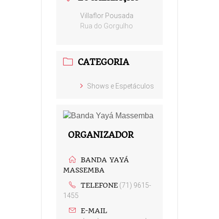
Villaflor Pousada
Rua do Gorgulho
CATEGORIA
Shows e Espetáculos
ORGANIZADOR
BANDA YAYÁ
MASSEMBA
TELEFONE
(71) 9615-
1455
E-MAIL