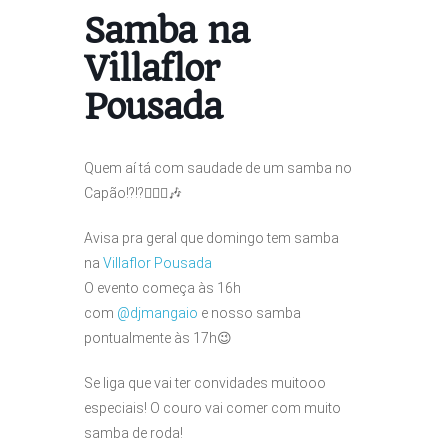
Samba na
Villaflor
Pousada
Quem aí tá com saudade de um samba no
Capão!?!?🙆🏽‍♀️🎶
Avisa pra geral que domingo tem samba
na
Villaflor Pousada
O evento começa às 16h
com
@djmangaio
e nosso samba
pontualmente às 17h😉
Se liga que vai ter convidades muitooo
especiais! O couro vai comer com muito
samba de roda!