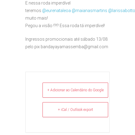
E nessa roda imperdível
teremos
@eurenataleoa
@maianasmartins
@larissabott
muito mais!
Pegou a visão !?!? Essa roda tá imperdível!
Ingressos promocionais até sábado 13/08
pelo pix bandayayamassemba@gmail.com
+ Adicionar ao Calendário do Google
+ iCal / Outlook export