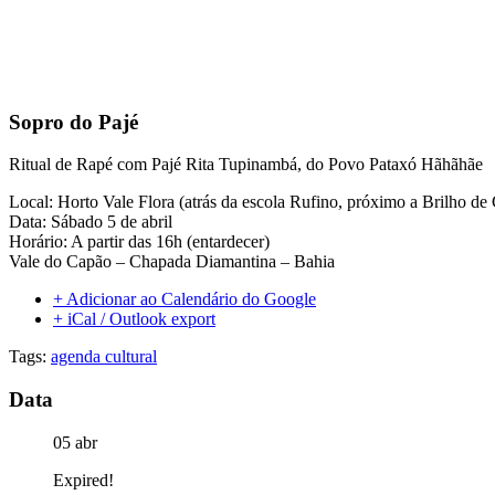
Sopro do Pajé
Ritual de Rapé com Pajé Rita Tupinambá, do Povo Pataxó Hãhãhãe
Local: Horto Vale Flora (atrás da escola Rufino, próximo a Brilho de C
Data: Sábado 5 de abril
Horário: A partir das 16h (entardecer)
Vale do Capão – Chapada Diamantina – Bahia
+ Adicionar ao Calendário do Google
+ iCal / Outlook export
Tags:
agenda cultural
Data
05 abr
Expired!