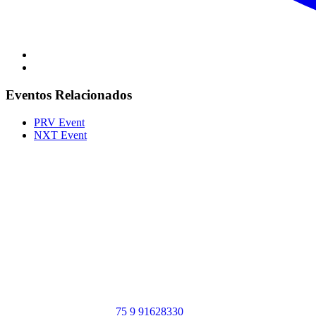
Eventos Relacionados
PRV Event
NXT Event
Portal Vale do Capão
Caeté-Açu - Palmeiras - BA
CEP: 46940-000
WhatsApp:
75 9 91628330