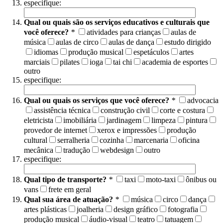
especifique:
Qual ou quais são os serviços educativos e culturais que
você oferece?
*
atividades para crianças
aulas de
música
aulas de circo
aulas de dança
estudo dirigido
idiomas
produção musical
espetáculos
artes
marciais
pilates
ioga
tai chi
academia de esportes
outro
especifique:
Qual ou quais os serviços que você oferece?
*
advocacia
assistência técnica
construção civil
corte e costura
eletricista
imobiliária
jardinagem
limpeza
pintura
provedor de internet
xerox e impressões
produção
cultural
serralheria
cozinha
marcenaria
oficina
mecânica
tradução
webdesign
outro
especifique:
Qual tipo de transporte?
*
taxi
moto-taxi
ônibus ou
vans
frete em geral
Qual sua área de atuação?
*
música
circo
dança
artes plásticas
joalheria
design gráfico
fotografia
produção musical
áudio-visual
teatro
tatuagem