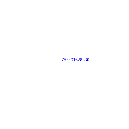
Portal Vale do Capão
Caeté-Açu - Palmeiras - BA
CEP: 46940-000
WhatsApp:
75 9 91628330
SIGA
NOSSAS
REDES