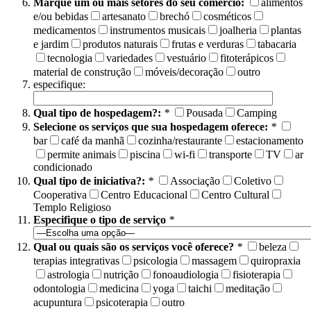
Marque um ou mais setores do seu comércio:
alimentos
e/ou bebidas
artesanato
brechó
cosméticos
medicamentos
instrumentos musicais
joalheria
plantas
e jardim
produtos naturais
frutas e verduras
tabacaria
tecnologia
variedades
vestuário
fitoterápicos
material de construção
móveis/decoração
outro
especifique:
Qual tipo de hospedagem?:
*
Pousada
Camping
Selecione os serviços que sua hospedagem oferece:
*
bar
café da manhã
cozinha/restaurante
estacionamento
permite animais
piscina
wi-fi
transporte
TV
ar
condicionado
Qual tipo de iniciativa?:
*
Associação
Coletivo
Cooperativa
Centro Educacional
Centro Cultural
Templo Religioso
Especifique o tipo de serviço
*
Qual ou quais são os serviços você oferece?
*
beleza
terapias integrativas
psicologia
massagem
quiropraxia
astrologia
nutrição
fonoaudiologia
fisioterapia
odontologia
medicina
yoga
taichi
meditação
acupuntura
psicoterapia
outro