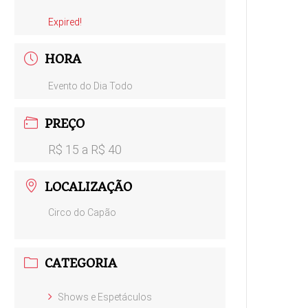
Expired!
HORA
Evento do Dia Todo
PREÇO
R$ 15 a R$ 40
LOCALIZAÇÃO
Circo do Capão
CATEGORIA
Shows e Espetáculos