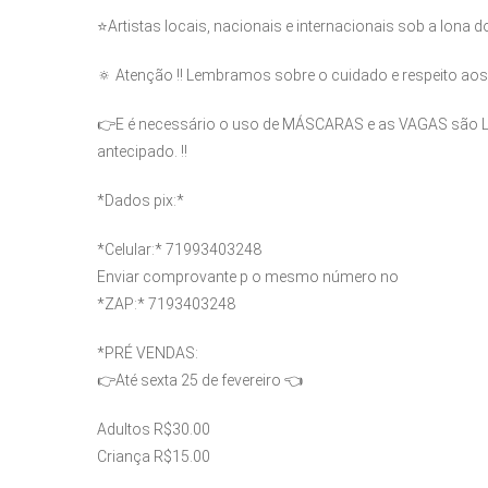
⭐️Artistas locais, nacionais e internacionais sob a lona d
🔅 Atenção ‼️ Lembramos sobre o cuidado e respeito aos
👉E é necessário o uso de MÁSCARAS e as VAGAS são L
antecipado. ‼️
*Dados pix:*
*Celular:* 71993403248
Enviar comprovante p o mesmo número no
*ZAP:* 7193403248
*PRÉ VENDAS:
👉Até sexta 25 de fevereiro 👈
Adultos R$30.00
Criança R$15.00