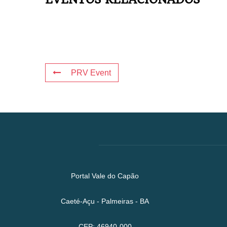
PRV Event
Portal Vale do Capão
Caeté-Açu - Palmeiras - BA
CEP: 46940-000