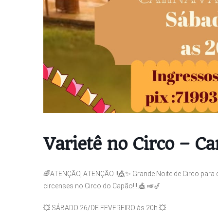
Varietê no Circo – C
🌈ATENÇÃO, ATENÇÃO ‼️🎪✨ Grande Noite de Circo para 
circenses no Circo do Capão!!! 🎪 🎺🎷
💥 SÁBADO 26/DE FEVEREIRO às 20h 💥