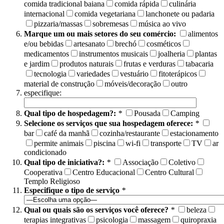
comida tradicional baiana
comida rápida
culinária
internacional
comida vegetariana
lanchonete ou padaria
pizzaria/massas
sobremesas
música ao vivo
Marque um ou mais setores do seu comércio:
alimentos
e/ou bebidas
artesanato
brechó
cosméticos
medicamentos
instrumentos musicais
joalheria
plantas
e jardim
produtos naturais
frutas e verduras
tabacaria
tecnologia
variedades
vestuário
fitoterápicos
material de construção
móveis/decoração
outro
especifique:
Qual tipo de hospedagem?:
*
Pousada
Camping
Selecione os serviços que sua hospedagem oferece:
*
bar
café da manhã
cozinha/restaurante
estacionamento
permite animais
piscina
wi-fi
transporte
TV
ar
condicionado
Qual tipo de iniciativa?:
*
Associação
Coletivo
Cooperativa
Centro Educacional
Centro Cultural
Templo Religioso
Especifique o tipo de serviço
*
Qual ou quais são os serviços você oferece?
*
beleza
terapias integrativas
psicologia
massagem
quiropraxia