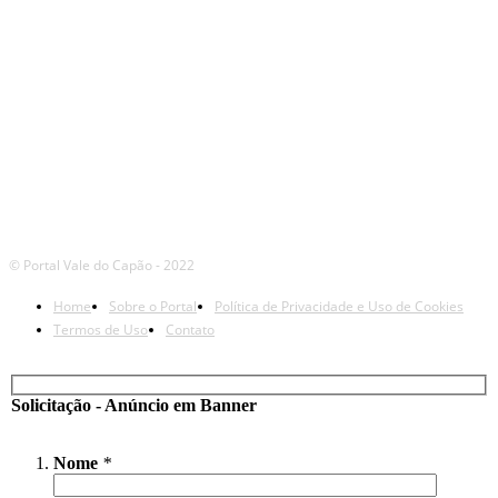
© Portal Vale do Capão - 2022
Home
Sobre o Portal
Política de Privacidade e Uso de Cookies
Termos de Uso
Contato
Solicitação - Anúncio em Banner
Nome
*