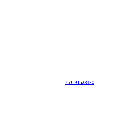
Portal Vale do Capão
Caeté-Açu - Palmeiras - BA
CEP: 46940-000
WhatsApp:
75 9 91628330
SIGA
NOSSAS
REDES