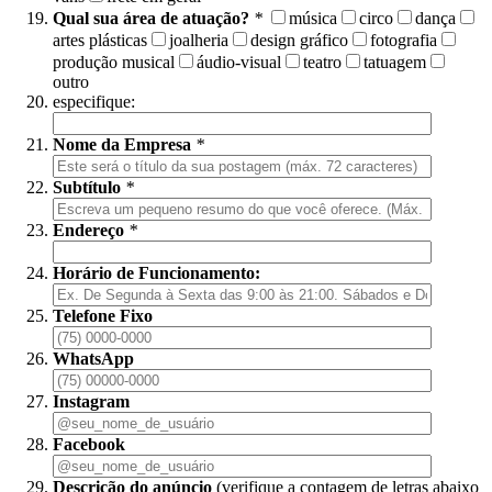
Qual sua área de atuação?
*
música
circo
dança
artes plásticas
joalheria
design gráfico
fotografia
produção musical
áudio-visual
teatro
tatuagem
outro
especifique:
Nome da Empresa
*
Subtítulo
*
Endereço
*
Horário de Funcionamento:
Telefone Fixo
WhatsApp
Instagram
Facebook
Descrição do anúncio
(verifique a contagem de letras abaixo