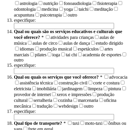
astrologia
nutrição
fonoaudiologia
fisioterapia
odontologia
medicina
yoga
taichi
meditação
acupuntura
psicoterapia
outro
especifique:
Qual ou quais são os serviços educativos e culturais que
você oferece?
*
atividades para crianças
aulas de
música
aulas de circo
aulas de dança
estudo dirigido
idiomas
produção musical
espetáculos
artes
marciais
pilates
ioga
tai chi
academia de esportes
outro
especifique:
Qual ou quais os serviços que você oferece?
*
advocacia
assistência técnica
construção civil
corte e costura
eletricista
imobiliária
jardinagem
limpeza
pintura
provedor de internet
xerox e impressões
produção
cultural
serralheria
cozinha
marcenaria
oficina
mecânica
tradução
webdesign
outro
especifique:
Qual tipo de transporte?
*
taxi
moto-taxi
ônibus ou
vans
frete em geral