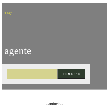
Tag:
agente
PROCURAR
- anúncio -