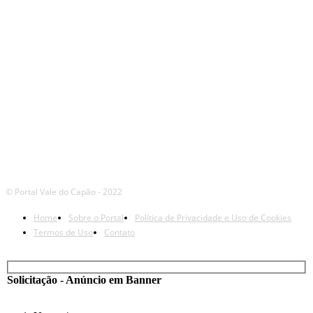
REDES
© Portal Vale do Capão - 2022
Home
Sobre o Portal
Política de Privacidade e Uso de Cookies
Termos de Uso
Contato
Solicitação - Anúncio em Banner