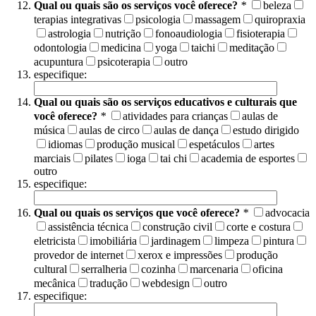
Qual ou quais são os serviços você oferece?
*
beleza
terapias integrativas
psicologia
massagem
quiropraxia
astrologia
nutrição
fonoaudiologia
fisioterapia
odontologia
medicina
yoga
taichi
meditação
acupuntura
psicoterapia
outro
especifique:
Qual ou quais são os serviços educativos e culturais que
você oferece?
*
atividades para crianças
aulas de
música
aulas de circo
aulas de dança
estudo dirigido
idiomas
produção musical
espetáculos
artes
marciais
pilates
ioga
tai chi
academia de esportes
outro
especifique:
Qual ou quais os serviços que você oferece?
*
advocacia
assistência técnica
construção civil
corte e costura
eletricista
imobiliária
jardinagem
limpeza
pintura
provedor de internet
xerox e impressões
produção
cultural
serralheria
cozinha
marcenaria
oficina
mecânica
tradução
webdesign
outro
especifique: