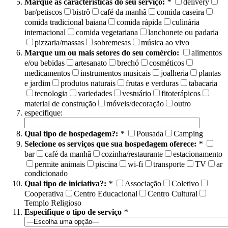
Marque as características do seu serviço:
*
delivery
bar/petiscos
bistrô
café da manhã
comida caseira
comida tradicional baiana
comida rápida
culinária
internacional
comida vegetariana
lanchonete ou padaria
pizzaria/massas
sobremesas
música ao vivo
Marque um ou mais setores do seu comércio:
alimentos
e/ou bebidas
artesanato
brechó
cosméticos
medicamentos
instrumentos musicais
joalheria
plantas
e jardim
produtos naturais
frutas e verduras
tabacaria
tecnologia
variedades
vestuário
fitoterápicos
material de construção
móveis/decoração
outro
especifique:
Qual tipo de hospedagem?:
*
Pousada
Camping
Selecione os serviços que sua hospedagem oferece:
*
bar
café da manhã
cozinha/restaurante
estacionamento
permite animais
piscina
wi-fi
transporte
TV
ar
condicionado
Qual tipo de iniciativa?:
*
Associação
Coletivo
Cooperativa
Centro Educacional
Centro Cultural
Templo Religioso
Especifique o tipo de serviço
*