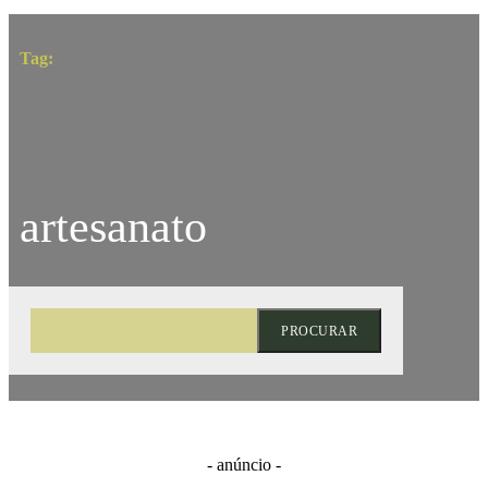
Tag:
artesanato
PROCURAR
- anúncio -