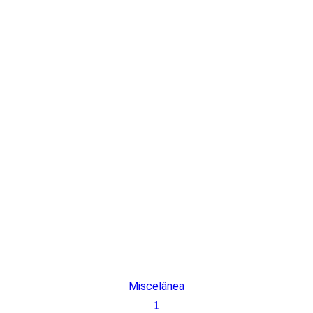
Miscelânea
1