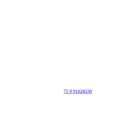
Portal Vale do Capão
Caeté-Açu - Palmeiras - BA
CEP: 46940-000
WhatsApp:
75 9 91628330
SIGA
NOSSAS