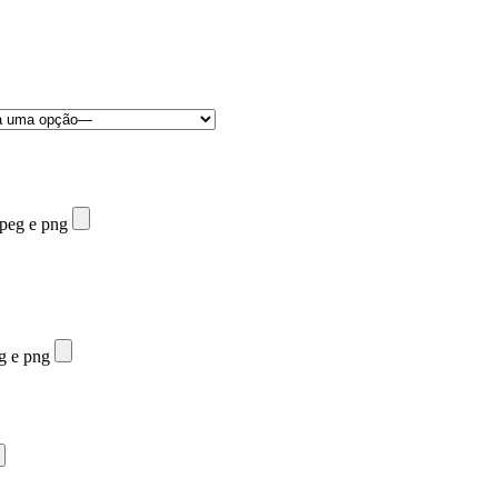
jpeg e png
eg e png