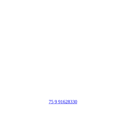
Portal Vale do Capão
Caeté-Açu - Palmeiras - BA
CEP: 46940-000
WhatsApp:
75 9 91628330
SIGA NOSSAS REDES