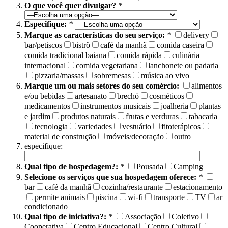
O que você quer divulgar?
*
Especifique:
*
Marque as características do seu serviço:
*
delivery
bar/petiscos
bistrô
café da manhã
comida caseira
comida tradicional baiana
comida rápida
culinária
internacional
comida vegetariana
lanchonete ou padaria
pizzaria/massas
sobremesas
música ao vivo
Marque um ou mais setores do seu comércio:
alimentos
e/ou bebidas
artesanato
brechó
cosméticos
medicamentos
instrumentos musicais
joalheria
plantas
e jardim
produtos naturais
frutas e verduras
tabacaria
tecnologia
variedades
vestuário
fitoterápicos
material de construção
móveis/decoração
outro
especifique:
Qual tipo de hospedagem?:
*
Pousada
Camping
Selecione os serviços que sua hospedagem oferece:
*
bar
café da manhã
cozinha/restaurante
estacionamento
permite animais
piscina
wi-fi
transporte
TV
ar
condicionado
Qual tipo de iniciativa?:
*
Associação
Coletivo
Cooperativa
Centro Educacional
Centro Cultural