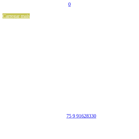
0
Carregar mais
Portal Vale do Capão
Caeté-Açu - Palmeiras - BA
CEP: 46940-000
WhatsApp:
75 9 91628330