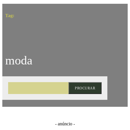
Tag:
moda
PROCURAR
- anúncio -