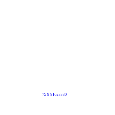
Portal Vale do Capão
Caeté-Açu - Palmeiras - BA
CEP: 46940-000
WhatsApp:
75 9 91628330
SIGA NOSSAS REDES