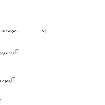
jpeg e png
eg e png