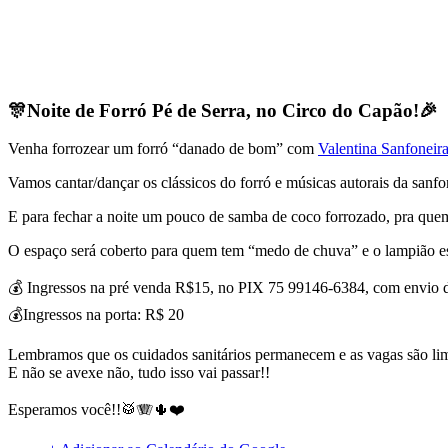
🎊Noite de Forró Pé de Serra, no Circo do Capão!🎉
Venha forrozear um forró “danado de bom” com
Valentina Sanfoneir
Vamos cantar/dançar os clássicos do forró e músicas autorais da sanf
E para fechar a noite um pouco de samba de coco forrozado, pra que
O espaço será coberto para quem tem “medo de chuva” e o lampião es
💰 Ingressos na pré venda R$15, no PIX 75 99146-6384, com envio
💰Ingressos na porta: R$ 20
Lembramos que os cuidados sanitários permanecem e as vagas são lim
E não se avexe não, tudo isso vai passar!!
Esperamos você!!🥁🪗🌵❤️