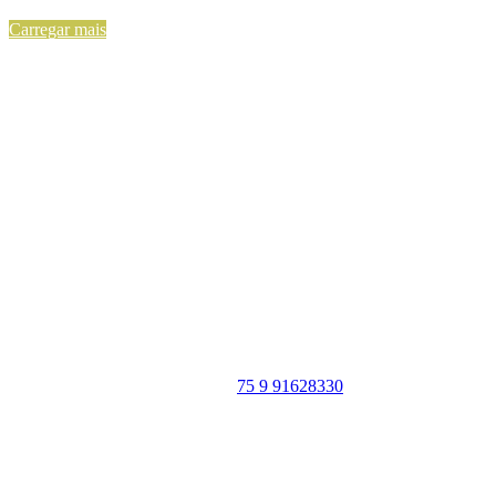
Carregar mais
Portal Vale do Capão
Caeté-Açu - Palmeiras - BA
CEP: 46940-000
WhatsApp:
75 9 91628330
SIGA