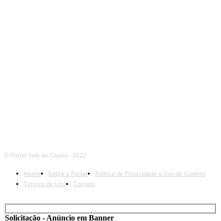
NOSSAS
REDES
© Portal Vale do Capão - 2022
Home
Sobre o Portal
Política de Privacidade e Uso de Cookies
Termos de Uso
Contato
Solicitação - Anúncio em Banner