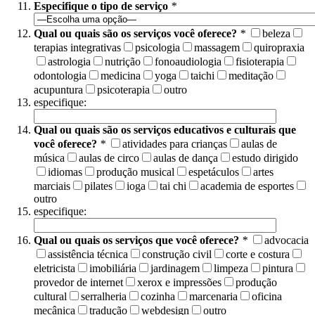
Especifique o tipo de serviço
*
Qual ou quais são os serviços você oferece?
*
beleza
terapias integrativas
psicologia
massagem
quiropraxia
astrologia
nutrição
fonoaudiologia
fisioterapia
odontologia
medicina
yoga
taichi
meditação
acupuntura
psicoterapia
outro
especifique:
Qual ou quais são os serviços educativos e culturais que
você oferece?
*
atividades para crianças
aulas de
música
aulas de circo
aulas de dança
estudo dirigido
idiomas
produção musical
espetáculos
artes
marciais
pilates
ioga
tai chi
academia de esportes
outro
especifique:
Qual ou quais os serviços que você oferece?
*
advocacia
assistência técnica
construção civil
corte e costura
eletricista
imobiliária
jardinagem
limpeza
pintura
provedor de internet
xerox e impressões
produção
cultural
serralheria
cozinha
marcenaria
oficina
mecânica
tradução
webdesign
outro