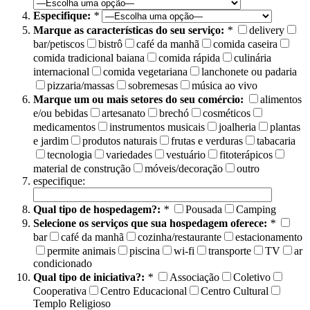
Especifique:
*
Marque as características do seu serviço:
*
delivery
bar/petiscos
bistrô
café da manhã
comida caseira
comida tradicional baiana
comida rápida
culinária
internacional
comida vegetariana
lanchonete ou padaria
pizzaria/massas
sobremesas
música ao vivo
Marque um ou mais setores do seu comércio:
alimentos
e/ou bebidas
artesanato
brechó
cosméticos
medicamentos
instrumentos musicais
joalheria
plantas
e jardim
produtos naturais
frutas e verduras
tabacaria
tecnologia
variedades
vestuário
fitoterápicos
material de construção
móveis/decoração
outro
especifique:
Qual tipo de hospedagem?:
*
Pousada
Camping
Selecione os serviços que sua hospedagem oferece:
*
bar
café da manhã
cozinha/restaurante
estacionamento
permite animais
piscina
wi-fi
transporte
TV
ar
condicionado
Qual tipo de iniciativa?:
*
Associação
Coletivo
Cooperativa
Centro Educacional
Centro Cultural
Templo Religioso