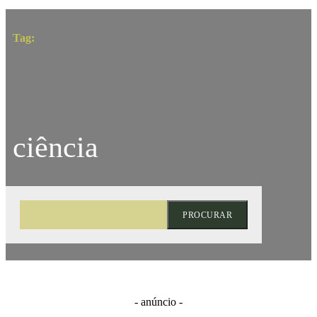
Tag:
ciência
PROCURAR
- anúncio -