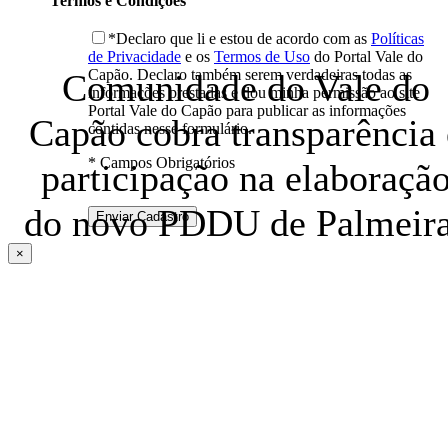
Termos e Condições
*Declaro que li e estou de acordo com as
Políticas
de Privacidade
e os
Termos de Uso
do Portal Vale do
Capão. Declaro também serem verdadeiras todas as
Comunidade do Vale do
informações prestadas e dou minha permissão ao site
Portal Vale do Capão para publicar as informações
Capão cobra transparência 
contidas nesse formulário.
* Campos Obrigatórios
participação na elaboraçã
do novo PDDU de Palmeir
×