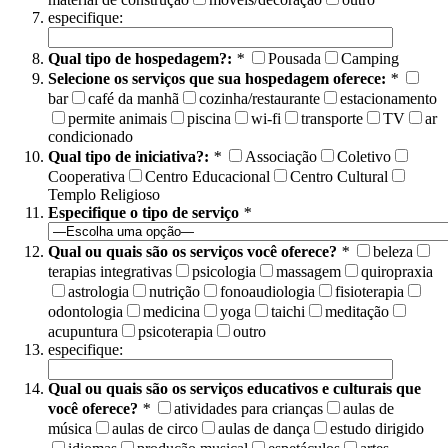
especifique:
Qual tipo de hospedagem?:
*
Pousada
Camping
Selecione os serviços que sua hospedagem oferece:
*
bar
café da manhã
cozinha/restaurante
estacionamento
permite animais
piscina
wi-fi
transporte
TV
ar
condicionado
Qual tipo de iniciativa?:
*
Associação
Coletivo
Cooperativa
Centro Educacional
Centro Cultural
Templo Religioso
Especifique o tipo de serviço
*
Qual ou quais são os serviços você oferece?
*
beleza
terapias integrativas
psicologia
massagem
quiropraxia
astrologia
nutrição
fonoaudiologia
fisioterapia
odontologia
medicina
yoga
taichi
meditação
acupuntura
psicoterapia
outro
especifique:
Qual ou quais são os serviços educativos e culturais que
você oferece?
*
atividades para crianças
aulas de
música
aulas de circo
aulas de dança
estudo dirigido