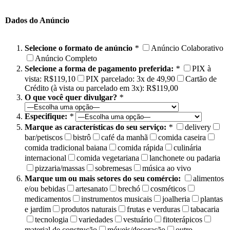
Dados do Anúncio
Selecione o formato de anúncio
*
Anúncio Colaborativo
Anúncio Completo
Selecione a forma de pagamento preferida:
*
PIX à
vista: R$119,10
PIX parcelado: 3x de 49,90
Cartão de
Crédito (à vista ou parcelado em 3x): R$119,00
O que você quer divulgar?
*
Especifique:
*
Marque as características do seu serviço:
*
delivery
bar/petiscos
bistrô
café da manhã
comida caseira
comida tradicional baiana
comida rápida
culinária
internacional
comida vegetariana
lanchonete ou padaria
pizzaria/massas
sobremesas
música ao vivo
Marque um ou mais setores do seu comércio:
alimentos
e/ou bebidas
artesanato
brechó
cosméticos
medicamentos
instrumentos musicais
joalheria
plantas
e jardim
produtos naturais
frutas e verduras
tabacaria
tecnologia
variedades
vestuário
fitoterápicos
material de construção
móveis/decoração
outro