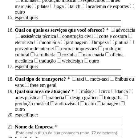
idiomas
produção musical
espetáculos
artes
marciais
pilates
ioga
tai chi
academia de esportes
outro
especifique:
Qual ou quais os serviços que você oferece?
*
advocacia
assistência técnica
construção civil
corte e costura
eletricista
imobiliária
jardinagem
limpeza
pintura
provedor de internet
xerox e impressões
produção
cultural
serralheria
cozinha
marcenaria
oficina
mecânica
tradução
webdesign
outro
especifique:
Qual tipo de transporte?
*
taxi
moto-taxi
ônibus ou
vans
frete em geral
Qual sua área de atuação?
*
música
circo
dança
artes plásticas
joalheria
design gráfico
fotografia
produção musical
áudio-visual
teatro
tatuagem
outro
especifique:
Nome da Empresa
*