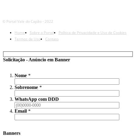
© Portal Vale do Capão - 2022
Home
Sobre o Portal
Política de Privacidade e Uso de Cookies
Termos de Uso
Contato
Solicitação - Anúncio em Banner
Nome
*
Sobrenome
*
WhatsApp com DDD
Email
*
Banners