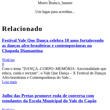
Morro Branco_banner
Um lugar para acreditar...
Relacionado
Festival Vale Que Dança celebra 10 anos fortalecendo
as danças afro-brasileiras e contemporâneas na
Chapada Diamantina
Notícias
0
Com o tema "DANÇA–CORPO–MEMÓRIA: Ancestralidade que
educa, cuida e reexiste", o Vale Que Dança – X Festival de Danças
Afro-brasileiras e Contemporâneas do Vale...
Leia mais
Julho das Pretas promove roda de conversa com
estudantes da Escola Municipal do Vale do Capão
Notícias