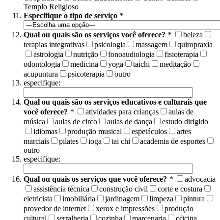
Templo Religioso
Especifique o tipo de serviço
*
Qual ou quais são os serviços você oferece?
*
beleza
terapias integrativas
psicologia
massagem
quiropraxia
astrologia
nutrição
fonoaudiologia
fisioterapia
odontologia
medicina
yoga
taichi
meditação
acupuntura
psicoterapia
outro
especifique:
Qual ou quais são os serviços educativos e culturais que
você oferece?
*
atividades para crianças
aulas de
música
aulas de circo
aulas de dança
estudo dirigido
idiomas
produção musical
espetáculos
artes
marciais
pilates
ioga
tai chi
academia de esportes
outro
especifique:
Qual ou quais os serviços que você oferece?
*
advocacia
assistência técnica
construção civil
corte e costura
eletricista
imobiliária
jardinagem
limpeza
pintura
provedor de internet
xerox e impressões
produção
cultural
serralheria
cozinha
marcenaria
oficina