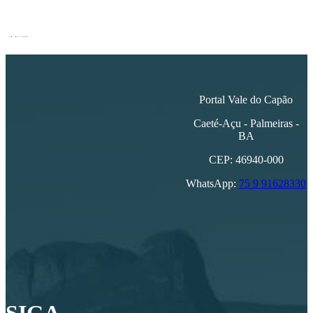
- em destaque -
Guia Comercial
Mandioca Gastrobar
Portal Vale do Capão
Caeté-Açu - Palmeiras -
Guia Comercial
BA
CEP: 46940-000
Degust Pastelaria
WhatsApp:
75 9 91628330
Comunidade
Campanha Ambiental Vale do Capão
Guia Comercial
Ágil Palmeiras