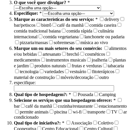
O que você quer divulgar?
*
Especifique:
*
Marque as características do seu serviço:
*
delivery
bar/petiscos
bistrô
café da manhã
comida caseira
comida tradicional baiana
comida rápida
culinária
internacional
comida vegetariana
lanchonete ou padaria
pizzaria/massas
sobremesas
música ao vivo
Marque um ou mais setores do seu comércio:
alimentos
e/ou bebidas
artesanato
brechó
cosméticos
medicamentos
instrumentos musicais
joalheria
plantas
e jardim
produtos naturais
frutas e verduras
tabacaria
tecnologia
variedades
vestuário
fitoterápicos
material de construção
móveis/decoração
outro
especifique:
Qual tipo de hospedagem?:
*
Pousada
Camping
Selecione os serviços que sua hospedagem oferece:
*
bar
café da manhã
cozinha/restaurante
estacionamento
permite animais
piscina
wi-fi
transporte
TV
ar
condicionado
Qual tipo de iniciativa?:
*
Associação
Coletivo
Cooperativa
Centro Educacional
Centro Cultural