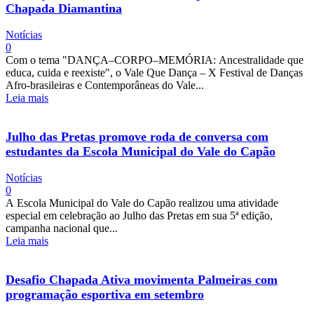
Chapada Diamantina
Notícias
0
Com o tema "DANÇA–CORPO–MEMÓRIA: Ancestralidade que
educa, cuida e reexiste", o Vale Que Dança – X Festival de Danças
Afro-brasileiras e Contemporâneas do Vale...
Leia mais
Julho das Pretas promove roda de conversa com
estudantes da Escola Municipal do Vale do Capão
Notícias
0
A Escola Municipal do Vale do Capão realizou uma atividade
especial em celebração ao Julho das Pretas em sua 5ª edição,
campanha nacional que...
Leia mais
Desafio Chapada Ativa movimenta Palmeiras com
programação esportiva em setembro