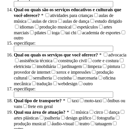
Qual ou quais são os serviços educativos e culturais que
você oferece?
*
atividades para crianças
aulas de
música
aulas de circo
aulas de dança
estudo dirigido
idiomas
produção musical
espetáculos
artes
marciais
pilates
ioga
tai chi
academia de esportes
outro
especifique:
Qual ou quais os serviços que você oferece?
*
advocacia
assistência técnica
construção civil
corte e costura
eletricista
imobiliária
jardinagem
limpeza
pintura
provedor de internet
xerox e impressões
produção
cultural
serralheria
cozinha
marcenaria
oficina
mecânica
tradução
webdesign
outro
especifique:
Qual tipo de transporte?
*
taxi
moto-taxi
ônibus ou
vans
frete em geral
Qual sua área de atuação?
*
música
circo
dança
artes plásticas
joalheria
design gráfico
fotografia
produção musical
áudio-visual
teatro
tatuagem
outro