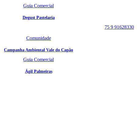
Caeté-Açu - Palmeiras -
Guia Comercial
BA
CEP: 46940-000
Degust Pastelaria
WhatsApp:
75 9 91628330
Comunidade
Campanha Ambiental Vale do Capão
Guia Comercial
Ágil Palmeiras
SIGA
NOSSAS
REDES