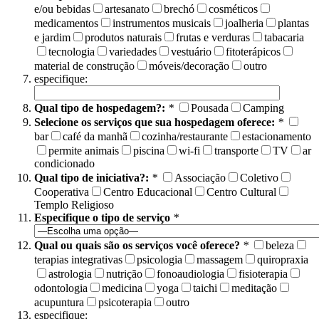
e/ou bebidas
artesanato
brechó
cosméticos
medicamentos
instrumentos musicais
joalheria
plantas
e jardim
produtos naturais
frutas e verduras
tabacaria
tecnologia
variedades
vestuário
fitoterápicos
material de construção
móveis/decoração
outro
especifique:
Qual tipo de hospedagem?:
*
Pousada
Camping
Selecione os serviços que sua hospedagem oferece:
*
bar
café da manhã
cozinha/restaurante
estacionamento
permite animais
piscina
wi-fi
transporte
TV
ar
condicionado
Qual tipo de iniciativa?:
*
Associação
Coletivo
Cooperativa
Centro Educacional
Centro Cultural
Templo Religioso
Especifique o tipo de serviço
*
Qual ou quais são os serviços você oferece?
*
beleza
terapias integrativas
psicologia
massagem
quiropraxia
astrologia
nutrição
fonoaudiologia
fisioterapia
odontologia
medicina
yoga
taichi
meditação
acupuntura
psicoterapia
outro
especifique: