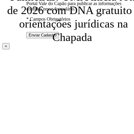
Portal Vale do Capão para publicar as informações
de 2026 com DNA gratuito
contidas nesse formulário.
* Campos Obrigatórios
orientações jurídicas na
Chapada
×