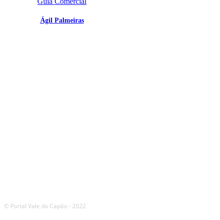
Guia Comercial
Ágil Palmeiras
SIGA
NOSSAS
REDES
© Portal Vale do Capão - 2022