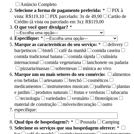
Anúncio Completo
Selecione a forma de pagamento preferida:
*
PIX à
vista: R$119,10
PIX parcelado: 3x de 49,90
Cartão de
Crédito (à vista ou parcelado em 3x): R$119,00
O que você quer divulgar?
*
Especifique:
*
Marque as características do seu serviço:
*
delivery
bar/petiscos
bistrô
café da manhã
comida caseira
comida tradicional baiana
comida rápida
culinária
internacional
comida vegetariana
lanchonete ou padaria
pizzaria/massas
sobremesas
música ao vivo
Marque um ou mais setores do seu comércio:
alimentos
e/ou bebidas
artesanato
brechó
cosméticos
medicamentos
instrumentos musicais
joalheria
plantas
e jardim
produtos naturais
frutas e verduras
tabacaria
tecnologia
variedades
vestuário
fitoterápicos
material de construção
móveis/decoração
outro
especifique:
Qual tipo de hospedagem?:
*
Pousada
Camping
Selecione os serviços que sua hospedagem oferece:
*
bar
café da manhã
cozinha/restaurante
estacionamento