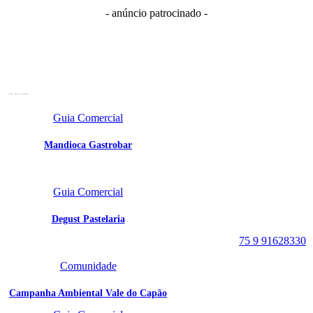
- anúncio patrocinado -
- em destaque -
Guia Comercial
Mandioca Gastrobar
Portal Vale do Capão
Caeté-Açu - Palmeiras -
Guia Comercial
BA
CEP: 46940-000
Degust Pastelaria
WhatsApp:
75 9 91628330
Comunidade
Campanha Ambiental Vale do Capão