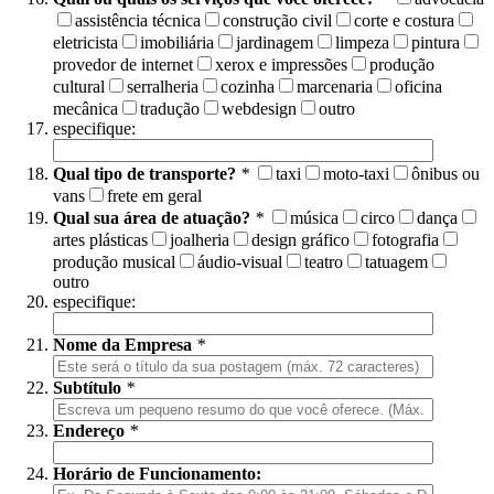
assistência técnica
construção civil
corte e costura
eletricista
imobiliária
jardinagem
limpeza
pintura
provedor de internet
xerox e impressões
produção
cultural
serralheria
cozinha
marcenaria
oficina
mecânica
tradução
webdesign
outro
especifique:
Qual tipo de transporte?
*
taxi
moto-taxi
ônibus ou
vans
frete em geral
Qual sua área de atuação?
*
música
circo
dança
artes plásticas
joalheria
design gráfico
fotografia
produção musical
áudio-visual
teatro
tatuagem
outro
especifique:
Nome da Empresa
*
Subtítulo
*
Endereço
*
Horário de Funcionamento: