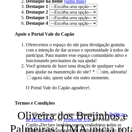
Destaque na home
(saiba mais)
Destaque 1
Destaque 2
Destaque 3
Destaque 4
Apoie o Portal Vale do Capão
Oferecemos o espaço do site para divulgação gratuita
com a intenção de dar acesso e oportunidade à todos de
participar. Para manter esse espaço comunitário ativo e
funcionando precisamos da sua ajuda!
Você gostaria de fazer uma doação de qualquer valor
para ajudar na manutenção do site?
*
sim, adoraria!
agora não, quem sabe em outro momento.
O Portal Vale do Capão agradece!.
Termos e Condições
Oliveira dos Brejinhos e
*Declaro que li e estou de acordo com as
Políticas
de Privacidade
e os
Termos de Uso
do Portal Vale do
Capão. Declaro também serem verdadeiras todas as
Palmeiras: UMA inicia rot
informações prestadas e dou minha permissão ao site