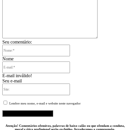
Seu comentário:
Nome:*
Nome
E-
mail:*
E-mail inválido!
Seu e-mail
Site:
Lembre meu nome, e-mail e website neste navegador
Atenção! Comentários ofensivos, palavras de baixo calão ou que ofendam a conduta,
moral e ética profissional serão excluídos. Agradecemos a compreensão.