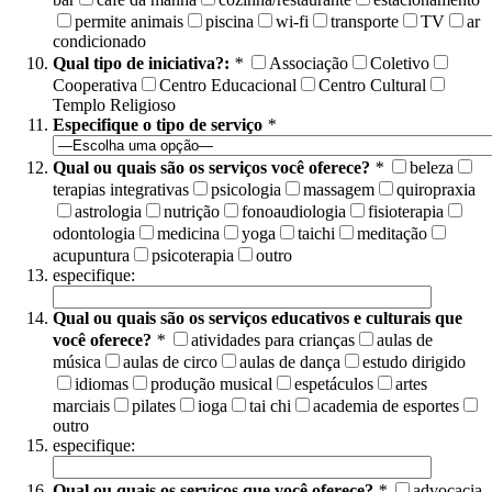
permite animais
piscina
wi-fi
transporte
TV
ar
condicionado
Qual tipo de iniciativa?:
*
Associação
Coletivo
Cooperativa
Centro Educacional
Centro Cultural
Templo Religioso
Especifique o tipo de serviço
*
Qual ou quais são os serviços você oferece?
*
beleza
terapias integrativas
psicologia
massagem
quiropraxia
astrologia
nutrição
fonoaudiologia
fisioterapia
odontologia
medicina
yoga
taichi
meditação
acupuntura
psicoterapia
outro
especifique:
Qual ou quais são os serviços educativos e culturais que
você oferece?
*
atividades para crianças
aulas de
música
aulas de circo
aulas de dança
estudo dirigido
idiomas
produção musical
espetáculos
artes
marciais
pilates
ioga
tai chi
academia de esportes
outro
especifique:
Qual ou quais os serviços que você oferece?
*
advocacia