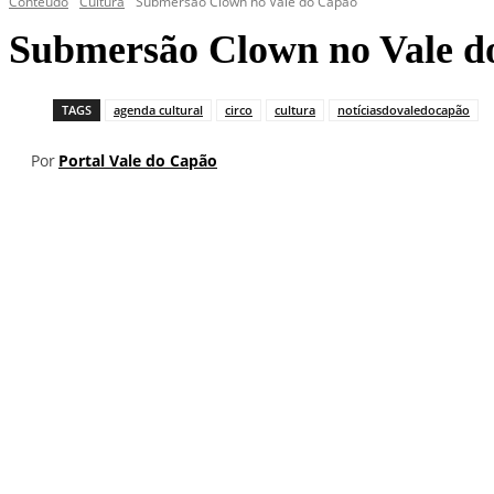
Conteúdo
Cultura
Submersão Clown no Vale do Capão
Submersão Clown no Vale d
TAGS
agenda cultural
circo
cultura
notíciasdovaledocapão
Por
Portal Vale do Capão