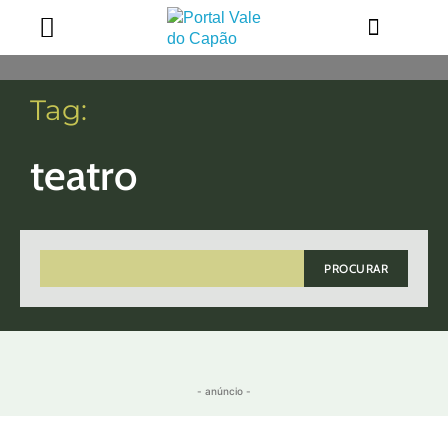
Tag:
teatro
PROCURAR
- anúncio -