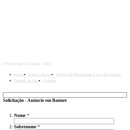
© Portal Vale do Capão - 2022
Home
Sobre o Portal
Política de Privacidade e Uso de Cookies
Termos de Uso
Contato
Solicitação - Anúncio em Banner
Nome
*
Sobrenome
*