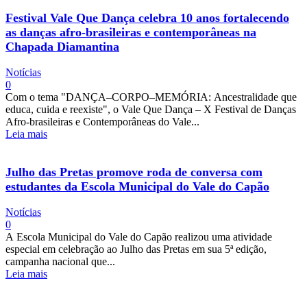
Festival Vale Que Dança celebra 10 anos fortalecendo
as danças afro-brasileiras e contemporâneas na
Chapada Diamantina
Notícias
0
Com o tema "DANÇA–CORPO–MEMÓRIA: Ancestralidade que
educa, cuida e reexiste", o Vale Que Dança – X Festival de Danças
Afro-brasileiras e Contemporâneas do Vale...
Leia mais
Julho das Pretas promove roda de conversa com
estudantes da Escola Municipal do Vale do Capão
Notícias
0
A Escola Municipal do Vale do Capão realizou uma atividade
especial em celebração ao Julho das Pretas em sua 5ª edição,
campanha nacional que...
Leia mais