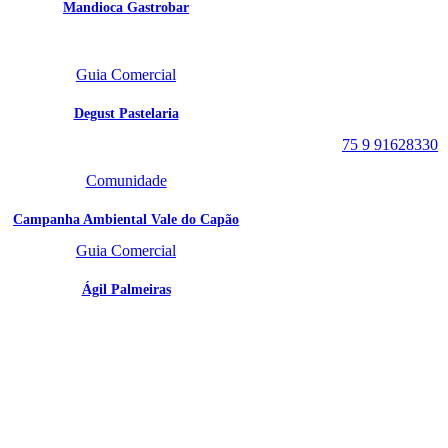
Mandioca Gastrobar
Portal Vale do Capão
Caeté-Açu - Palmeiras -
Guia Comercial
BA
CEP: 46940-000
Degust Pastelaria
WhatsApp:
75 9 91628330
Comunidade
Campanha Ambiental Vale do Capão
Guia Comercial
Ágil Palmeiras
SIGA
NOSSAS
REDES