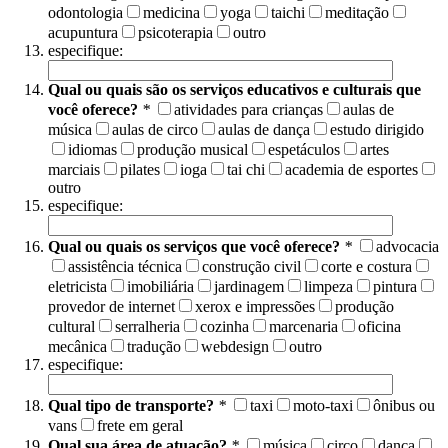
odontologia
medicina
yoga
taichi
meditação
acupuntura
psicoterapia
outro
especifique:
Qual ou quais são os serviços educativos e culturais que
você oferece?
*
atividades para crianças
aulas de
música
aulas de circo
aulas de dança
estudo dirigido
idiomas
produção musical
espetáculos
artes
marciais
pilates
ioga
tai chi
academia de esportes
outro
especifique:
Qual ou quais os serviços que você oferece?
*
advocacia
assistência técnica
construção civil
corte e costura
eletricista
imobiliária
jardinagem
limpeza
pintura
provedor de internet
xerox e impressões
produção
cultural
serralheria
cozinha
marcenaria
oficina
mecânica
tradução
webdesign
outro
especifique:
Qual tipo de transporte?
*
taxi
moto-taxi
ônibus ou
vans
frete em geral
Qual sua área de atuação?
*
música
circo
dança