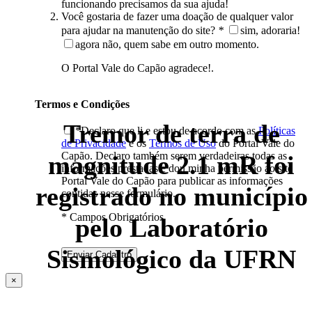
funcionando precisamos da sua ajuda!
Você gostaria de fazer uma doação de qualquer valor
para ajudar na manutenção do site?
*
sim, adoraria!
agora não, quem sabe em outro momento.
O Portal Vale do Capão agradece!.
Termos e Condições
Tremor de terra de
*Declaro que li e estou de acordo com as
Políticas
de Privacidade
e os
Termos de Uso
do Portal Vale do
Capão. Declaro também serem verdadeiras todas as
magnitude 2.1 mR foi
informações prestadas e dou minha permissão ao site
Portal Vale do Capão para publicar as informações
registrado no município
contidas nesse formulário.
* Campos Obrigatórios
pelo Laboratório
Sismológico da UFRN
×