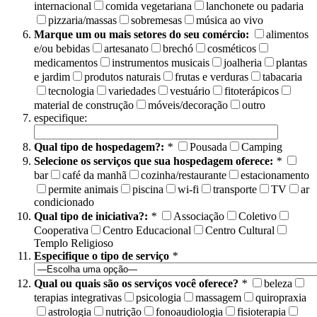
internacional
comida vegetariana
lanchonete ou padaria
pizzaria/massas
sobremesas
música ao vivo
Marque um ou mais setores do seu comércio:
alimentos
e/ou bebidas
artesanato
brechó
cosméticos
medicamentos
instrumentos musicais
joalheria
plantas
e jardim
produtos naturais
frutas e verduras
tabacaria
tecnologia
variedades
vestuário
fitoterápicos
material de construção
móveis/decoração
outro
especifique:
Qual tipo de hospedagem?:
*
Pousada
Camping
Selecione os serviços que sua hospedagem oferece:
*
bar
café da manhã
cozinha/restaurante
estacionamento
permite animais
piscina
wi-fi
transporte
TV
ar
condicionado
Qual tipo de iniciativa?:
*
Associação
Coletivo
Cooperativa
Centro Educacional
Centro Cultural
Templo Religioso
Especifique o tipo de serviço
*
Qual ou quais são os serviços você oferece?
*
beleza
terapias integrativas
psicologia
massagem
quiropraxia
astrologia
nutrição
fonoaudiologia
fisioterapia