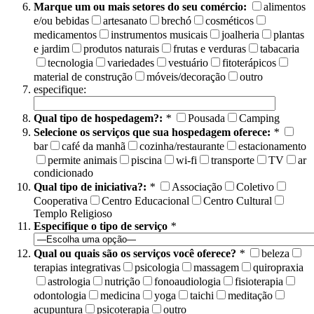
Marque um ou mais setores do seu comércio:
alimentos
e/ou bebidas
artesanato
brechó
cosméticos
medicamentos
instrumentos musicais
joalheria
plantas
e jardim
produtos naturais
frutas e verduras
tabacaria
tecnologia
variedades
vestuário
fitoterápicos
material de construção
móveis/decoração
outro
especifique:
Qual tipo de hospedagem?:
*
Pousada
Camping
Selecione os serviços que sua hospedagem oferece:
*
bar
café da manhã
cozinha/restaurante
estacionamento
permite animais
piscina
wi-fi
transporte
TV
ar
condicionado
Qual tipo de iniciativa?:
*
Associação
Coletivo
Cooperativa
Centro Educacional
Centro Cultural
Templo Religioso
Especifique o tipo de serviço
*
Qual ou quais são os serviços você oferece?
*
beleza
terapias integrativas
psicologia
massagem
quiropraxia
astrologia
nutrição
fonoaudiologia
fisioterapia
odontologia
medicina
yoga
taichi
meditação
acupuntura
psicoterapia
outro