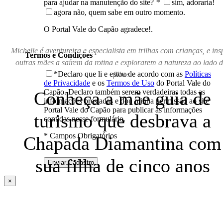
para ajudar na manutenção do site?
*
sim, adoraria!
agora não, quem sabe em outro momento.
O Portal Vale do Capão agradece!.
Michelle é aventureira e especialista em trilhas com crianças, e ins
Termos e Condições
outras mães a saírem da rotina e explorarem a natureza ao lado 
*Declaro que li e estou de acordo com as
Políticas
filhos.
de Privacidade
e os
Termos de Uso
do Portal Vale do
Capão. Declaro também serem verdadeiras todas as
Conheça a mãe guia de
informações prestadas e dou minha permissão ao site
Portal Vale do Capão para publicar as informações
turismo que desbrava a
contidas nesse formulário.
* Campos Obrigatórios
Chapada Diamantina com
sua filha de cinco anos
×