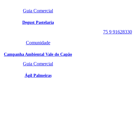
Caeté-Açu - Palmeiras -
Guia Comercial
BA
CEP: 46940-000
Degust Pastelaria
WhatsApp:
75 9 91628330
Comunidade
Campanha Ambiental Vale do Capão
Guia Comercial
Ágil Palmeiras
SIGA
NOSSAS
REDES