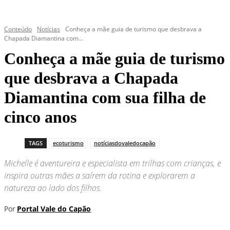
Conteúdo
Notícias
Conheça a mãe guia de turismo que desbrava a
Chapada Diamantina com...
Conheça a mãe guia de turismo
que desbrava a Chapada
Diamantina com sua filha de
cinco anos
TAGS
ecoturismo
notíciasdovaledocapão
Michelle é aventureira e especialista em trilhas com crianças, e
inspira outras mães a saírem da rotina e explorarem a
natureza ao lado dos filhos.
Por
Portal Vale do Capão