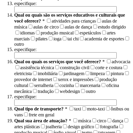
especifique:
Qual ou quais são os serviços educativos e culturais que
você oferece?
*
atividades para crianças
aulas de
música
aulas de circo
aulas de dança
estudo dirigido
idiomas
produção musical
espetáculos
artes
marciais
pilates
ioga
tai chi
academia de esportes
outro
especifique:
Qual ou quais os serviços que você oferece?
*
advocacia
assistência técnica
construção civil
corte e costura
eletricista
imobiliária
jardinagem
limpeza
pintura
provedor de internet
xerox e impressões
produção
cultural
serralheria
cozinha
marcenaria
oficina
mecânica
tradução
webdesign
outro
especifique:
Qual tipo de transporte?
*
taxi
moto-taxi
ônibus ou
vans
frete em geral
Qual sua área de atuação?
*
música
circo
dança
artes plásticas
joalheria
design gráfico
fotografia
produção musical
áudio-visual
teatro
tatuagem