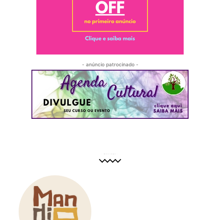
- anúncio patrocinado -
- em destaque -