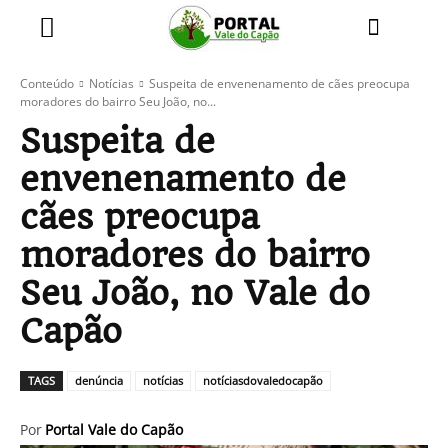
Conteúdo
Notícias
Suspeita de envenenamento de cães preocupa
moradores do bairro Seu João, no...
Suspeita de
envenenamento de
cães preocupa
moradores do bairro
Seu João, no Vale do
Capão
TAGS
denúncia
notícias
notíciasdovaledocapão
Por
Portal Vale do Capão