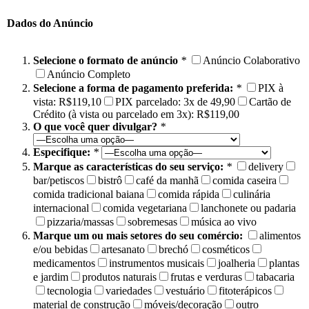
Dados do Anúncio
Selecione o formato de anúncio
*
Anúncio Colaborativo
Anúncio Completo
Selecione a forma de pagamento preferida:
*
PIX à
vista: R$119,10
PIX parcelado: 3x de 49,90
Cartão de
Crédito (à vista ou parcelado em 3x): R$119,00
O que você quer divulgar?
*
Especifique:
*
Marque as características do seu serviço:
*
delivery
bar/petiscos
bistrô
café da manhã
comida caseira
comida tradicional baiana
comida rápida
culinária
internacional
comida vegetariana
lanchonete ou padaria
pizzaria/massas
sobremesas
música ao vivo
Marque um ou mais setores do seu comércio:
alimentos
e/ou bebidas
artesanato
brechó
cosméticos
medicamentos
instrumentos musicais
joalheria
plantas
e jardim
produtos naturais
frutas e verduras
tabacaria
tecnologia
variedades
vestuário
fitoterápicos
material de construção
móveis/decoração
outro