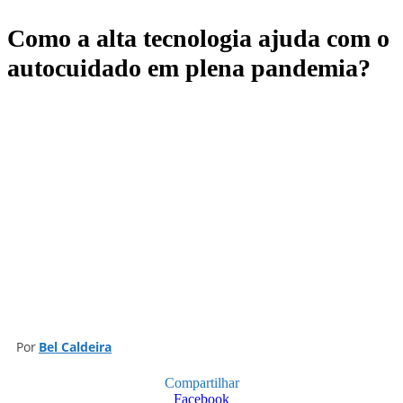
O VALE DO CAPÃO
ECO-TURISMO
C
INÍCIO
Como a alta tecnologia ajuda com o
autocuidado em plena pandemia?
Por
Bel Caldeira
Compartilhar
Facebook