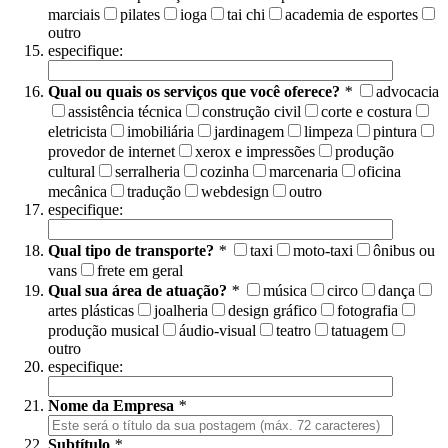
marciais
pilates
ioga
tai chi
academia de esportes
outro
especifique:
Qual ou quais os serviços que você oferece?
*
advocacia
assistência técnica
construção civil
corte e costura
eletricista
imobiliária
jardinagem
limpeza
pintura
provedor de internet
xerox e impressões
produção
cultural
serralheria
cozinha
marcenaria
oficina
mecânica
tradução
webdesign
outro
especifique:
Qual tipo de transporte?
*
taxi
moto-taxi
ônibus ou
vans
frete em geral
Qual sua área de atuação?
*
música
circo
dança
artes plásticas
joalheria
design gráfico
fotografia
produção musical
áudio-visual
teatro
tatuagem
outro
especifique:
Nome da Empresa
*
Subtítulo
*