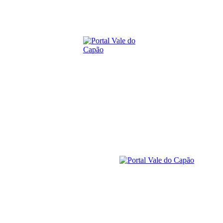
sexta-feira, 7 agosto, 2026
SOBRE O PORTAL
CONTATO
ANUNCIE
C
Caeté-Açu
29