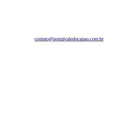
Caeté-Açu - Palmeiras - BA
cep: 46940-000
WhatsApp:
contato@portalvaledocapao.com.br
SIGA
NOSSAS
REDES