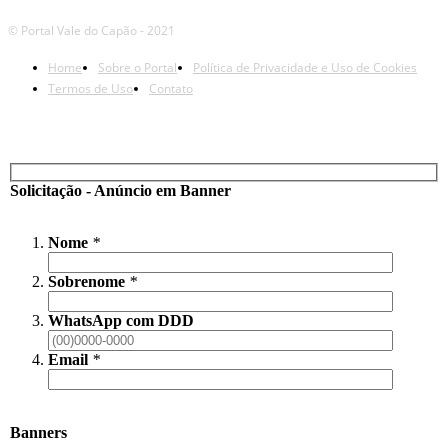
© Portal Vale do Capão - 2021
Home
Sobre o Portal
Política de Privacidade e Uso de Cookies
Termos de Uso
Contato
Solicitação - Anúncio em Banner
Nome
*
Sobrenome
*
WhatsApp com DDD
Email
*
Banners