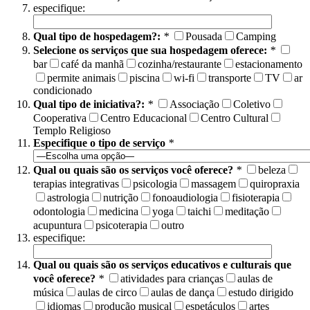
especifique:
Qual tipo de hospedagem?:
*
Pousada
Camping
Selecione os serviços que sua hospedagem oferece:
*
bar
café da manhã
cozinha/restaurante
estacionamento
permite animais
piscina
wi-fi
transporte
TV
ar
condicionado
Qual tipo de iniciativa?:
*
Associação
Coletivo
Cooperativa
Centro Educacional
Centro Cultural
Templo Religioso
Especifique o tipo de serviço
*
Qual ou quais são os serviços você oferece?
*
beleza
terapias integrativas
psicologia
massagem
quiropraxia
astrologia
nutrição
fonoaudiologia
fisioterapia
odontologia
medicina
yoga
taichi
meditação
acupuntura
psicoterapia
outro
especifique:
Qual ou quais são os serviços educativos e culturais que
você oferece?
*
atividades para crianças
aulas de
música
aulas de circo
aulas de dança
estudo dirigido
idiomas
produção musical
espetáculos
artes