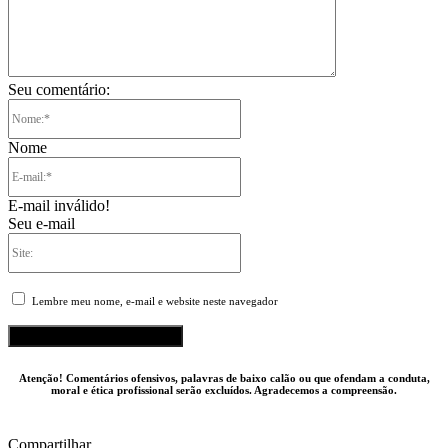
Seu comentário:
Nome:*
Nome
E-
mail:*
E-mail inválido!
Seu e-mail
Site:
Lembre meu nome, e-mail e website neste navegador
Atenção! Comentários ofensivos, palavras de baixo calão ou que ofendam a conduta,
moral e ética profissional serão excluídos. Agradecemos a compreensão.
Compartilhar