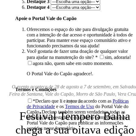
Destaque 3
Destaque 4
Apoie o Portal Vale do Capão
Oferecemos o espaço do site para divulgação gratuita
com a intenção de dar acesso e oportunidade à todos de
participar. Para manter esse espaço comunitário ativo e
funcionando precisamos da sua ajuda!
Você gostaria de fazer uma doação de qualquer valor
para ajudar na manutenção do site?
*
sim, adoraria!
agora não, quem sabe em outro momento.
O Portal Vale do Capão agradece!.
O evento acontece de 28 de agosto a 7 de setembro, em Salvador
Termos e Condições
Feira de Santana, Vale do Capão, Morro de São Paulo, Vera Cru
*Declaro que li e estou de acordo com as
Políticas
Itaparica
de Privacidade
e os
Termos de Uso
do Portal Vale do
Capão. Declaro também serem verdadeiras todas as
Festival Tempero Bahia
informações prestadas e dou minha permissão ao site
Portal Vale do Capão para publicar as informações
chega a sua oitava edição
contidas nesse formulário.