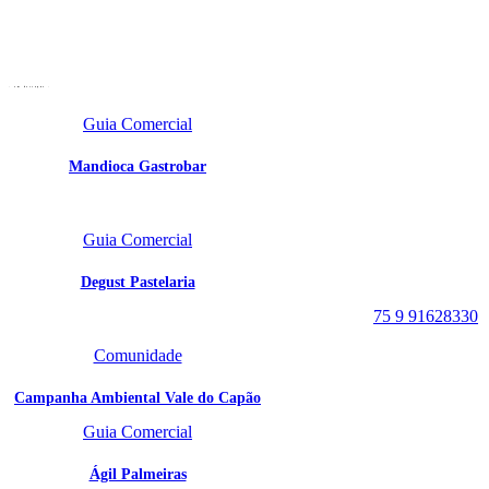
- em destaque -
Guia Comercial
Mandioca Gastrobar
Portal Vale do Capão
Caeté-Açu - Palmeiras -
Guia Comercial
BA
CEP: 46940-000
Degust Pastelaria
WhatsApp:
75 9 91628330
Comunidade
Campanha Ambiental Vale do Capão
Guia Comercial
Ágil Palmeiras