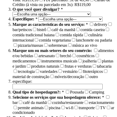
Crédito (à vista ou parcelado em 3x): R$119,00
O que você quer divulgar?
*
Especifique:
*
Marque as características do seu serviço:
*
delivery
bar/petiscos
bistrô
café da manhã
comida caseira
comida tradicional baiana
comida rápida
culinária
internacional
comida vegetariana
lanchonete ou padaria
pizzaria/massas
sobremesas
música ao vivo
Marque um ou mais setores do seu comércio:
alimentos
e/ou bebidas
artesanato
brechó
cosméticos
medicamentos
instrumentos musicais
joalheria
plantas
e jardim
produtos naturais
frutas e verduras
tabacaria
tecnologia
variedades
vestuário
fitoterápicos
material de construção
móveis/decoração
outro
especifique:
Qual tipo de hospedagem?:
*
Pousada
Camping
Selecione os serviços que sua hospedagem oferece:
*
bar
café da manhã
cozinha/restaurante
estacionamento
permite animais
piscina
wi-fi
transporte
TV
ar
condicionado