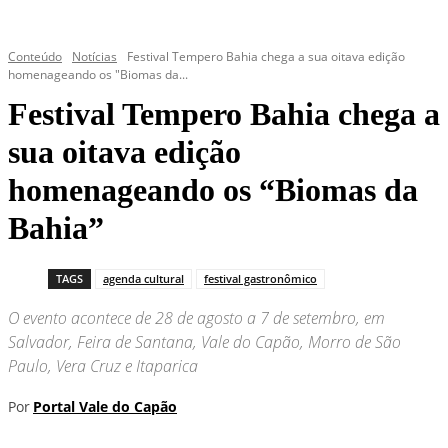
Conteúdo
Notícias
Festival Tempero Bahia chega a sua oitava edição
homenageando os "Biomas da...
Festival Tempero Bahia chega a
sua oitava edição
homenageando os “Biomas da
Bahia”
TAGS
agenda cultural
festival gastronômico
O evento acontece de 28 de agosto a 7 de setembro, em
Salvador, Feira de Santana, Vale do Capão, Morro de São
Paulo, Vera Cruz e Itaparica
Por
Portal Vale do Capão