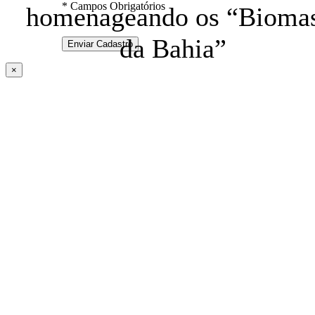
* Campos Obrigatórios
homenageando os “Bioma
da Bahia”
×