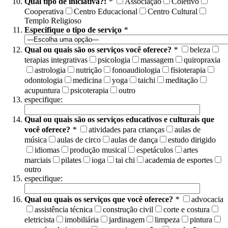
Qual tipo de iniciativa?:
*
Associação
Coletivo
Cooperativa
Centro Educacional
Centro Cultural
Templo Religioso
Especifique o tipo de serviço
*
Qual ou quais são os serviços você oferece?
*
beleza
terapias integrativas
psicologia
massagem
quiropraxia
astrologia
nutrição
fonoaudiologia
fisioterapia
odontologia
medicina
yoga
taichi
meditação
acupuntura
psicoterapia
outro
especifique:
Qual ou quais são os serviços educativos e culturais que
você oferece?
*
atividades para crianças
aulas de
música
aulas de circo
aulas de dança
estudo dirigido
idiomas
produção musical
espetáculos
artes
marciais
pilates
ioga
tai chi
academia de esportes
outro
especifique:
Qual ou quais os serviços que você oferece?
*
advocacia
assistência técnica
construção civil
corte e costura
eletricista
imobiliária
jardinagem
limpeza
pintura