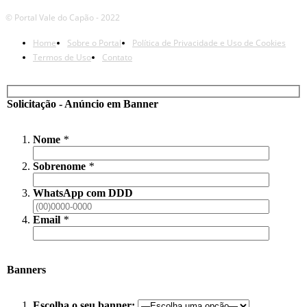
© Portal Vale do Capão - 2022
Home
Sobre o Portal
Política de Privacidade e Uso de Cookies
Termos de Uso
Contato
Solicitação - Anúncio em Banner
Nome
*
Sobrenome
*
WhatsApp com DDD
Email
*
Banners
Escolha o seu banner: