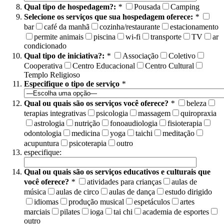
Qual tipo de hospedagem?:
*
Pousada
Camping
Selecione os serviços que sua hospedagem oferece:
*
bar
café da manhã
cozinha/restaurante
estacionamento
permite animais
piscina
wi-fi
transporte
TV
ar
condicionado
Qual tipo de iniciativa?:
*
Associação
Coletivo
Cooperativa
Centro Educacional
Centro Cultural
Templo Religioso
Especifique o tipo de serviço
*
Qual ou quais são os serviços você oferece?
*
beleza
terapias integrativas
psicologia
massagem
quiropraxia
astrologia
nutrição
fonoaudiologia
fisioterapia
odontologia
medicina
yoga
taichi
meditação
acupuntura
psicoterapia
outro
especifique:
Qual ou quais são os serviços educativos e culturais que
você oferece?
*
atividades para crianças
aulas de
música
aulas de circo
aulas de dança
estudo dirigido
idiomas
produção musical
espetáculos
artes
marciais
pilates
ioga
tai chi
academia de esportes
outro