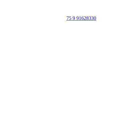
CEP: 46940-000
WhatsApp:
75 9 91628330
SIGA
NOSSAS
REDES