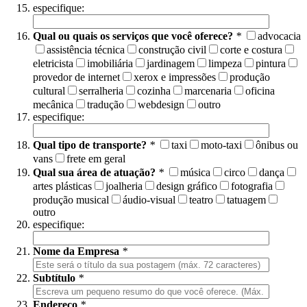
especifique:
Qual ou quais os serviços que você oferece?
*
advocacia
assistência técnica
construção civil
corte e costura
eletricista
imobiliária
jardinagem
limpeza
pintura
provedor de internet
xerox e impressões
produção
cultural
serralheria
cozinha
marcenaria
oficina
mecânica
tradução
webdesign
outro
especifique:
Qual tipo de transporte?
*
taxi
moto-taxi
ônibus ou
vans
frete em geral
Qual sua área de atuação?
*
música
circo
dança
artes plásticas
joalheria
design gráfico
fotografia
produção musical
áudio-visual
teatro
tatuagem
outro
especifique:
Nome da Empresa
*
Subtítulo
*
Endereço
*