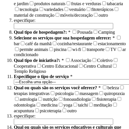
e jardim
produtos naturais
frutas e verduras
tabacaria
tecnologia
variedades
vestuário
fitoterápicos
material de construção
móveis/decoração
outro
especifique:
Qual tipo de hospedagem?:
*
Pousada
Camping
Selecione os serviços que sua hospedagem oferece:
*
bar
café da manhã
cozinha/restaurante
estacionamento
permite animais
piscina
wi-fi
transporte
TV
ar
condicionado
Qual tipo de iniciativa?:
*
Associação
Coletivo
Cooperativa
Centro Educacional
Centro Cultural
Templo Religioso
Especifique o tipo de serviço
*
Qual ou quais são os serviços você oferece?
*
beleza
terapias integrativas
psicologia
massagem
quiropraxia
astrologia
nutrição
fonoaudiologia
fisioterapia
odontologia
medicina
yoga
taichi
meditação
acupuntura
psicoterapia
outro
especifique:
Qual ou quais são os serviços educativos e culturais que