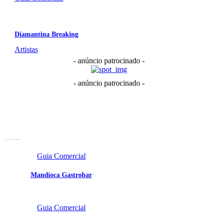
Diamantina Breaking
Artistas
- anúncio patrocinado -
- anúncio patrocinado -
- em destaque -
Guia Comercial
Mandioca Gastrobar
Portal Vale do Capão
Caeté-Açu - Palmeiras -
Guia Comercial
BA