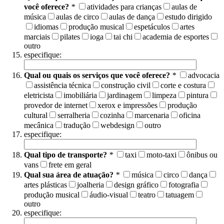
você oferece?
*
atividades para crianças
aulas de
música
aulas de circo
aulas de dança
estudo dirigido
idiomas
produção musical
espetáculos
artes
marciais
pilates
ioga
tai chi
academia de esportes
outro
especifique:
Qual ou quais os serviços que você oferece?
*
advocacia
assistência técnica
construção civil
corte e costura
eletricista
imobiliária
jardinagem
limpeza
pintura
provedor de internet
xerox e impressões
produção
cultural
serralheria
cozinha
marcenaria
oficina
mecânica
tradução
webdesign
outro
especifique:
Qual tipo de transporte?
*
taxi
moto-taxi
ônibus ou
vans
frete em geral
Qual sua área de atuação?
*
música
circo
dança
artes plásticas
joalheria
design gráfico
fotografia
produção musical
áudio-visual
teatro
tatuagem
outro
especifique: