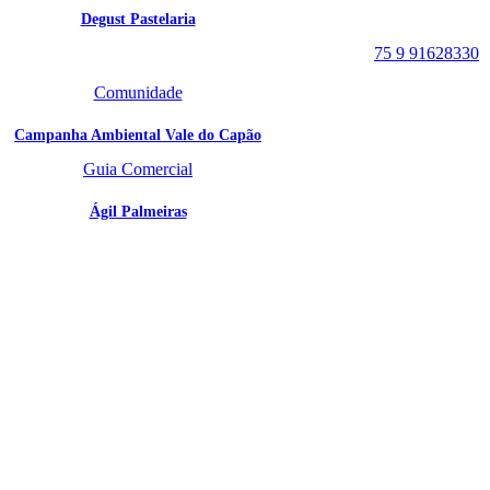
CEP: 46940-000
Degust Pastelaria
WhatsApp:
75 9 91628330
Comunidade
Campanha Ambiental Vale do Capão
Guia Comercial
Ágil Palmeiras
SIGA
NOSSAS
REDES