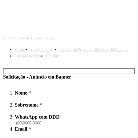
© Portal Vale do Capão - 2022
Home
Sobre o Portal
Política de Privacidade e Uso de Cookies
Termos de Uso
Contato
Solicitação - Anúncio em Banner
Nome
*
Sobrenome
*
WhatsApp com DDD
Email
*